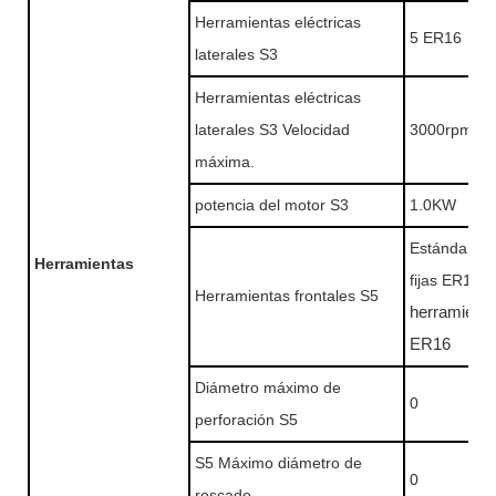
Herramientas eléctricas
5 ER16
laterales S3
Herramientas eléctricas
laterales S3 Velocidad
3000rpm
máxima.
potencia del motor S3
1.0KW
Estándar 5 
Herramientas
fijas ER16
+
Herramientas frontales S5
herramienta
ER16
Diámetro máximo de
0
perforación S5
S5 Máximo diámetro de
0
roscado