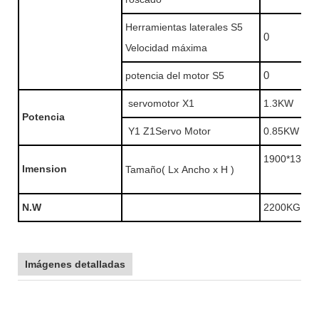
Herramientas laterales S5
0
Velocidad máxima
potencia del motor S5
0
servomotor X1
1.3KW
Potencia
Y1 Z1Servo Motor
0.85KW
1900*1300*
Imension
Tamaño( Lx Ancho x H )
N.W
2200KG
Imágenes detalladas