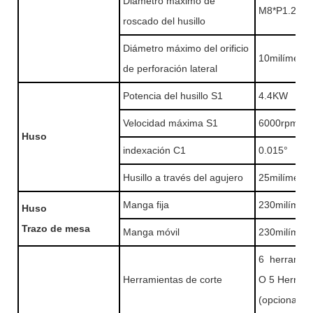
Diámetro máximo de
M8*P1.25
roscado del husillo
Diámetro máximo del orificio
10milímetr
de perforación lateral
Potencia del husillo S1
4.4KW
Velocidad máxima S1
6000rpm
Huso
indexación C1
0.015°
Husillo a través del agujero
25milímetr
Manga fija
230milímet
Huso
Trazo de mesa
Manga móvil
230milímet
6 herramie
Herramientas de corte
O 5 Herram
(opcional)