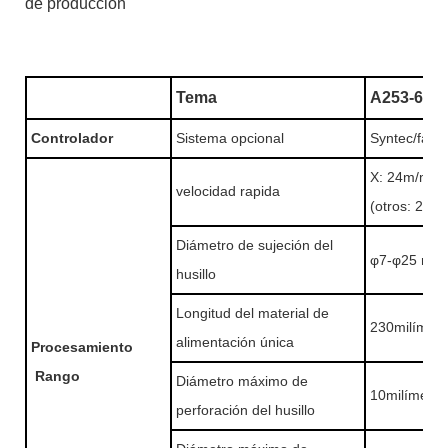
de producción
Tema
A253-6
Controlador
Sistema opcional
Syntec/fan
X: 24m/mi
n
velocidad rapida
(otros: 24m
Diámetro de sujeción del
φ7-φ25 mm
husillo
Longitud del material de
230milímet
alimentación única
Procesamiento
Rango
Diámetro máximo de
10milímetr
perforación del husillo