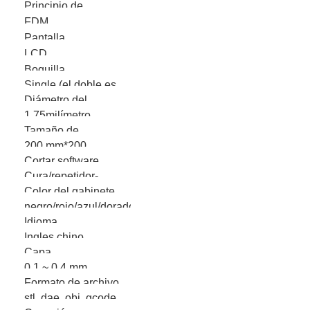
Principio de
FDM
formación
Pantalla
LCD
Boquilla
Single (el doble es
Diámetro del
opcional)
1.75milímetro
filamento
Tamaño de
200 mm*200
impresión
Cortar software
mm*230 mm
Cura/repetidor-
Color del gabinete
huésped
negro/rojo/azul/dorado
Idioma
Ingles chino
Capa
0.1 ~ 0.4 mm
Formato de archivo
stl, dae, obj, gcode