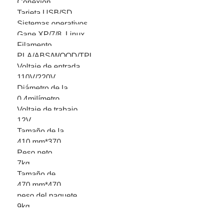
Conexión
Tarjeta USB/SD
Sistemas operativos
Gane XP/7/8, Linux,
Filamento
Mac OS
PLA/ABS/WOOD/TPU
Voltaje de entrada
110V/220V
Diámetro de la
0.4milímetro
boquilla
Voltaje de trabajo
12V
Tamaño de la
410 mm*370
máquina
Peso neto
mm*420 mm
7kg
Tamaño de
470 mm*470
embalaje
peso del paquete
mm*200 mm
9kg