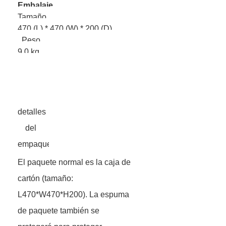
Embalaje
Tamaño
470 (L) * 470 (W) * 200 (D)
Peso
9.0 kg
detalles
del
empaque
El paquete normal es la caja de
cartón (tamaño:
L470*W470*H200). La espuma
de paquete también se