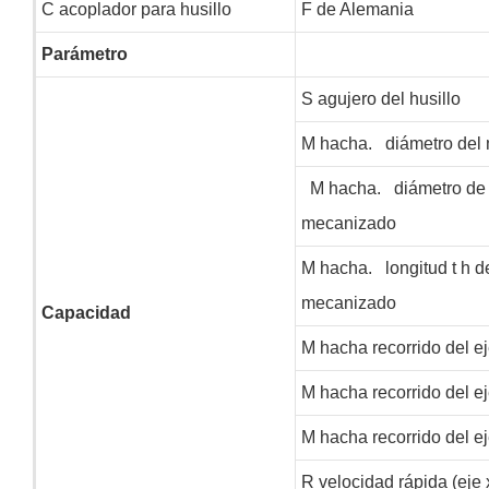
C
acoplador para husillo
F
de Alemania
Parámetro
S
agujero del husillo
M
hacha.
diámetro del 
M
hacha.
diámetro de
mecanizado
M
hacha.
longitud
t
h d
mecanizado
Capacidad
M
hacha recorrido del ej
M
hacha recorrido del ej
M
hacha recorrido del e
R
velocidad rápida (eje x