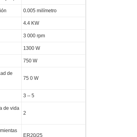
ión
0.005 milímetro
4.4 KW
3
000 rpm
1300 W
750 W
dad de
75
0 W
3
--
5
a de vida
2
amientas
ER20/25