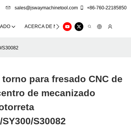
sales@jswaymachinetool.com
+86-760-22185850
ZADO
ACERCA DE NOSOTROS
SOLUCIÓN
CE
00/S30082
 torno para fresado CNC de
centro de mecanizado
otorreta
/SY300/S30082