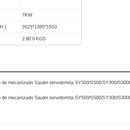
7KW
H )
2025*1385*1910
2
90
0 KGS