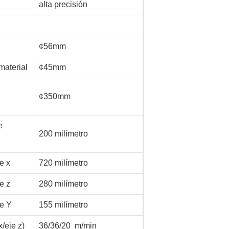
alta precisión
¢56mm
material
¢45mm
¢350mm
e
200 milímetro
e x
720 milímetro
e z
280 milímetro
je Y
155 milímetro
/eje z)
36/36/20
m/min