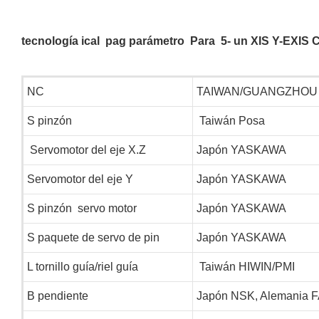
tecnología
ical
pag
parámetro
Para
5-
un
XIS Y-EXIS 
NC
TAIWAN/GUANGZHOU
S
pinzón
Taiwán Posa
Servomotor del eje X.Z
Japón YASKAWA
Servomotor del eje Y
Japón YASKAWA
S
pinzón servo motor
Japón YASKAWA
S
paquete de servo de pin
Japón YASKAWA
L
tornillo guía/riel guía
Taiwán HIWIN/PMI
B
pendiente
Japón NSK, Alemania 