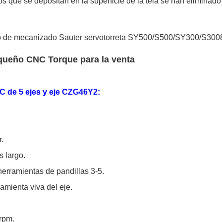
os que se depositan en la superficie de la tela se han eliminado
equeño CNC Torque para la venta
C de 5 ejes y eje CZG46Y2:
r.
s largo.
 herramientas de pandillas 3-5.
amienta viva del eje.
rpm.