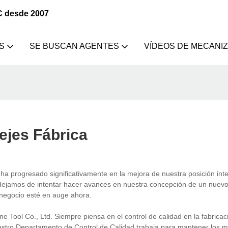
C desde 2007
S
SE BUSCAN AGENTES
VÍDEOS DE MECANI
ejes Fábrica
a progresado significativamente en la mejora de nuestra posición inte
 dejamos de intentar hacer avances en nuestra concepción de un nuev
 negocio esté en auge ahora.
ol Co., Ltd. Siempre piensa en el control de calidad en la fabricaci
uestro Departamento de Control de Calidad trabaja para mantener los m