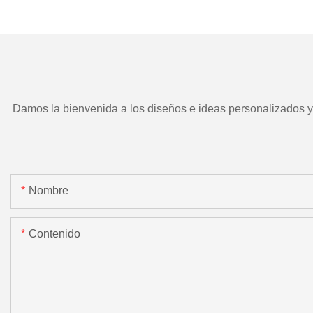
TD266 y herramient
motorizada.
Damos la bienvenida a los diseños e ideas personalizados y e
Nombre
Contenido