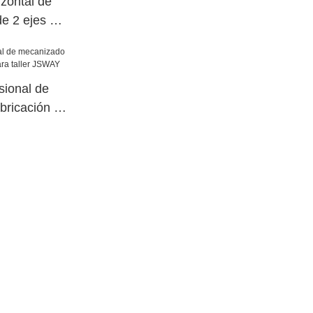
zontal de
de 2 ejes y
precisión de
ción
sional de
bricación de
r JSWAY