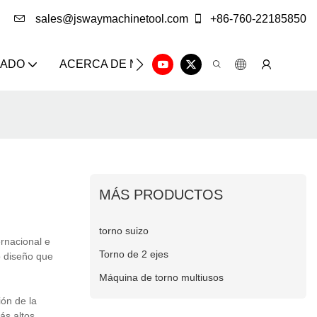
sales@jswaymachinetool.com
+86-760-22185850
ZADO
ACERCA DE NOSOTROS
SOLUCIÓN
CE
MÁS PRODUCTOS
torno suizo
rnacional e
Torno de 2 ejes
o diseño que
Máquina de torno multiusos
ón de la
ás altos