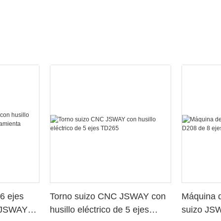
6 ejes
Torno suizo CNC JSWAY con
Máquina d
o JSWAY
husillo eléctrico de 5 ejes
suizo JS