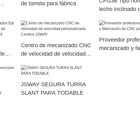
CFG36 Tipo hori
de torreta para fábrica
lecho inclinado 
tornos de súper 
una nueva condi
Proveedor profe
Centro de mecanizado CNC
mecanizado y fa
le
de velocidad de velocidad
CNC para talle
na de
personalizada Centros
erior
JSWAY
JSWAY SEGURA TURRA
y
SLANT PARA TODABLE