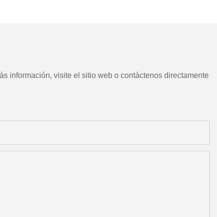
CNC chino con herramientas
motorizadas
s información, visite el sitio web o contáctenos directamente