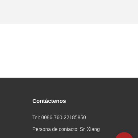
Contáctenos
Tel: 0086-760-22185850
Persona de contacto: Sr. Xiang