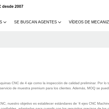
C desde 2007
S
SE BUSCAN AGENTES
VÍDEOS DE MECANI
inas CNC de 4 eje como la inspección de calidad preliminar. Por lo 
servicio de muestra premium para los clientes. Además, MOQ se puede
 nuestro objetivo es establecer estándares de '4 ejes CNC Machine
nfiables, adaptadas para cumplir con los requisitos precisos de los c