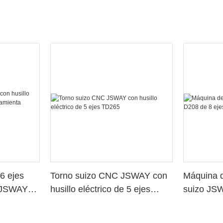
6 ejes
Torno suizo CNC JSWAY con
Máquina d
o JSWAY
husillo eléctrico de 5 ejes
suizo JS
a
TD265