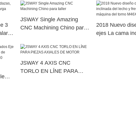
erior
JSWAY Single Amazing
de 3
2018 Nuevo dis
CNC Machining Chino para
lar,
ejes La cama inc
taller
vida
lecho y fresado
máquina del to
JSWAY 4 AXIS CNC
TORLO EN LÍNE PARA
le
PIEZAS AXIALES DE
na de
MOTOR
erior