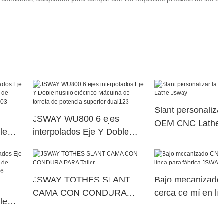
Slant personaliz
JSWAY WU800 6 ejes
OEM CNC Lathe
le
interpolados Eje Y Doble
na de
husillo eléctrico Máquina de
erior
torreta de potencia superior
dual123
JSWAY TOTHES SLANT
Bajo mecaniza
CAMA CON CONDURA
cerca de mí en l
le
PARA Taller
fábrica JSWAY
na de