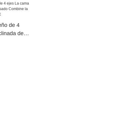
eño de 4
linada del
 Combine la
rno M46X