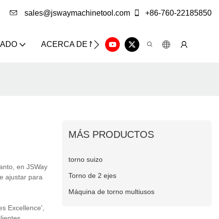
sales@jswaymachinetool.com
+86-760-22185850
ZADO
ACERCA DE NOSOTROS
SOLUCIÓN
CE
MÁS PRODUCTOS
torno suizo
tanto, en JSWay
Torno de 2 ejes
 ajustar para
Máquina de torno multiusos
s Excellence',
lientes.