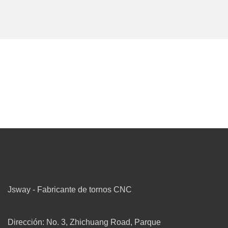
Jsway - Fabricante de tornos CNC
Dirección: No. 3, Zhichuang Road, Parque