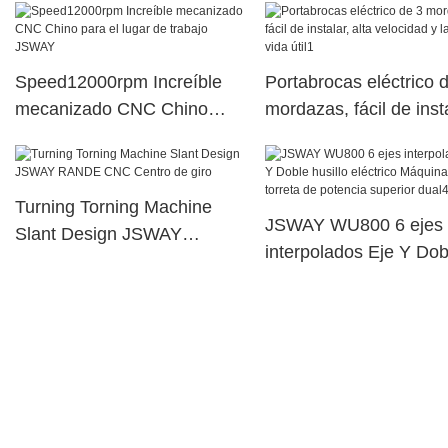
torreta de potencia sup
dual16
Speed12000rpm Increíble
Portabrocas eléctrico 
mecanizado CNC Chino
mordazas, fácil de insta
para el lugar de trabajo
alta velocidad y larga 
JSWAY
útil1
Turning Torning Machine
JSWAY WU800 6 ejes
Slant Design JSWAY
interpolados Eje Y Dob
RANDE CNC Centro de giro
husillo eléctrico Máqui
torreta de potencia sup
dual40