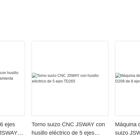
6 ejes
Torno suizo CNC JSWAY con
Máquina d
o JSWAY
husillo eléctrico de 5 ejes
suizo JS