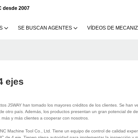
C desde 2007
S
SE BUSCAN AGENTES
VÍDEOS DE MECANI
4 ejes
tos JSWAY han tomado los mayores créditos de los clientes. Se han v
e otro país. Además, los productos presentan un gran potencial de des
a más y más clientes a cooperar con nosotros.
ine Tool Co., Ltd. Tiene un equipo de control de calidad exper
C de 4 eje. Tienen plena autoridad para implementar la inspección y 