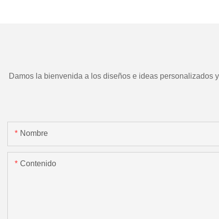
TD266 y herramient
motorizada.
Damos la bienvenida a los diseños e ideas personalizados y e
Nombre
Contenido