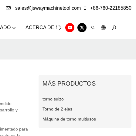
sales@jswaymachinetool.com
+86-760-22185850
ZADO
ACERCA DE NOSOTROS
SOLUCIÓN
CE
MÁS PRODUCTOS
torno suizo
endido
Torno de 2 ejes
arrollo y
Máquina de torno multiusos
imentado para
mantener la