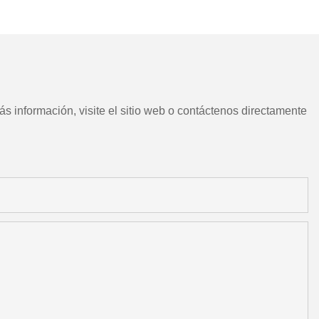
CNC chino con herramientas
motorizadas
s información, visite el sitio web o contáctenos directamente