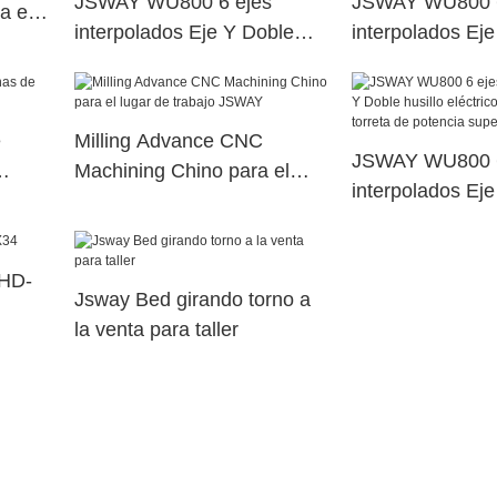
JSWAY WU800 6 ejes
JSWAY WU800 6
a el
interpolados Eje Y Doble
interpolados Ej
Y
husillo eléctrico Máquina de
husillo eléctric
torreta de potencia superior
torreta de poten
dual41
dual66
e
Milling Advance CNC
JSWAY WU800 6
Machining Chino para el
interpolados Ej
ay
lugar de trabajo JSWAY
husillo eléctric
torreta de poten
 HD-
dual56
Jsway Bed girando torno a
la venta para taller