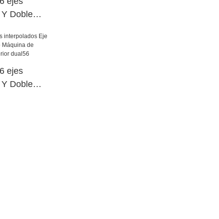
 ejes
e Y Doble
o Máquina de
cia superior
 ejes
e Y Doble
o Máquina de
cia superior