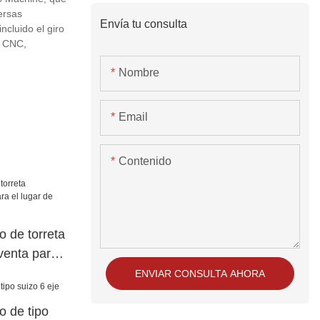
ersas
Envía tu consulta
ncluido el giro
e CNC,
Nombre
Email
Contenido
o de torreta
venta para
bajo JSWAY
ENVIAR CONSULTA AHORA
o de tipo