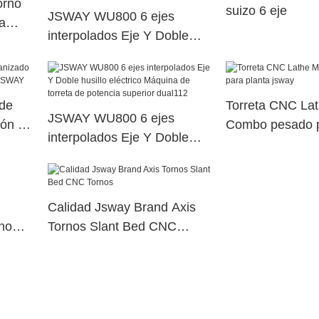
orno
suizo 6 eje
JSWAY WU800 6 ejes
a
interpolados Eje Y Doble
husillo eléctrico Máquina de
torreta de potencia superior
dual40
 de
Torreta CNC Lat
JSWAY WU800 6 ejes
ión de
Combo pesado p
interpolados Eje Y Doble
Y
jsway
husillo eléctrico Máquina de
torreta de potencia superior
dual112
Calidad Jsway Brand Axis
rno
Tornos Slant Bed CNC
Tornos