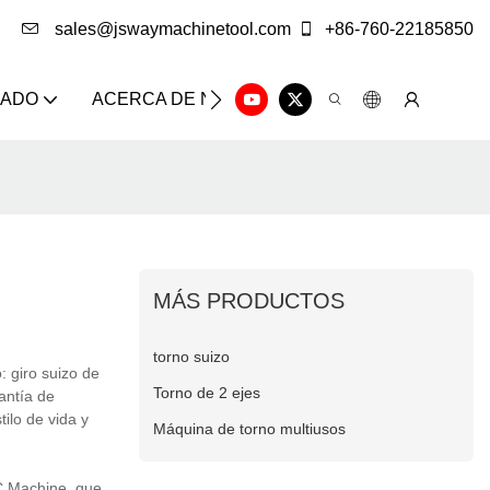
sales@jswaymachinetool.com
+86-760-22185850
ZADO
ACERCA DE NOSOTROS
SOLUCIÓN
CE
MÁS PRODUCTOS
torno suizo
 giro suizo de
Torno de 2 ejes
antía de
tilo de vida y
Máquina de torno multiusos
NC Machine, que