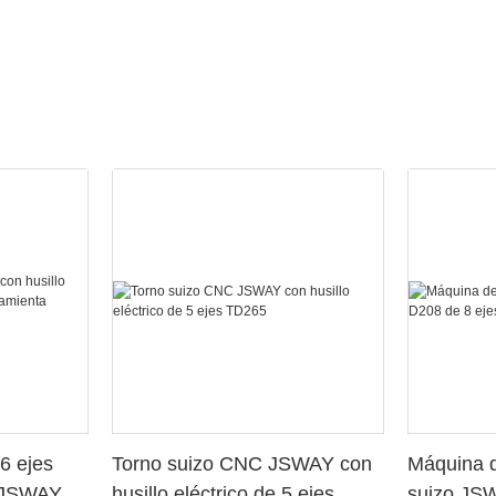
6 ejes
Torno suizo CNC JSWAY con
Máquina d
o JSWAY
husillo eléctrico de 5 ejes
suizo JS