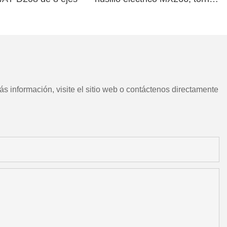
CNC chino con herramientas
motorizadas
s información, visite el sitio web o contáctenos directamente