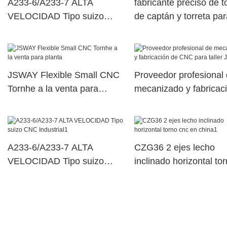
A233-6/A233-7 ALTA
fabricante preciso de t
VELOCIDAD Tipo suizo
de captán y torreta par
CNC Industrial
taller
JSWAY Flexible Small CNC
Proveedor profesional
Tornhe a la venta para
mecanizado y fabricac
planta
CNC para taller JSWA
A233-6/A233-7 ALTA
CZG36 2 ejes lecho
VELOCIDAD Tipo suizo
inclinado horizontal to
CNC Industrial1
cnc en china1