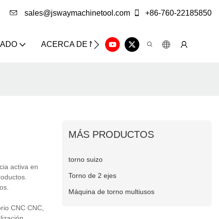
sales@jswaymachinetool.com
+86-760-22185850
ZADO
ACERCA DE NOSOTROS
SOLUCIÓN
CE
MÁS PRODUCTOS
torno suizo
ia activa en
Torno de 2 ejes
roductos.
os.
Máquina de torno multiusos
orio CNC CNC,
lización.