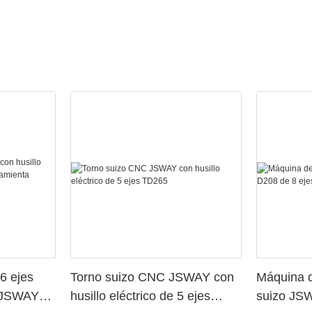
6 ejes
Torno suizo CNC JSWAY con
Máquina d
o JSWAY
husillo eléctrico de 5 ejes
suizo JS