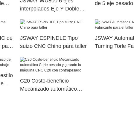
JSWAY WU800 6 ejes
de
de 5 eje pesado 
interpolados Eje Y Doble
taller JSWAY
husillo eléctrico Máquina de
torreta de potencia superior
dual51
NC de
JSWAY ESPINDLE Tipo
JSWAY Automat
 para
suizo CNC Chino para taller
Turning Torle Fa
para el taller
estilo
C20 Costo-beneficio
ne
Mecanizado automático
o
Corte pesado y girando la
máquina CNC C20 con
contrapesado