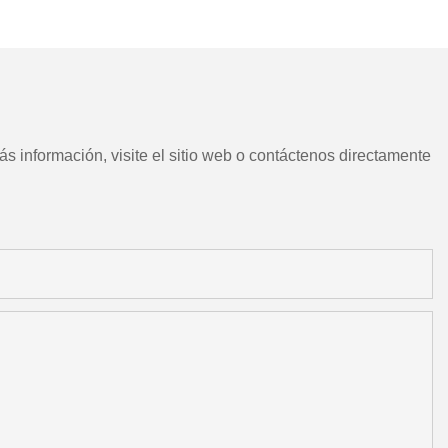
CNC chino con herramientas
motorizadas
s información, visite el sitio web o contáctenos directamente