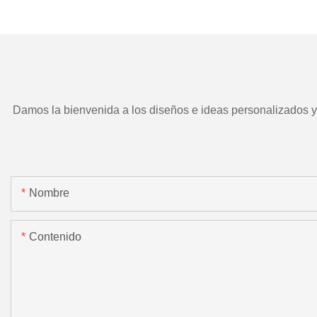
TD266 y herramient
motorizada.
Damos la bienvenida a los diseños e ideas personalizados y e
Nombre
Contenido