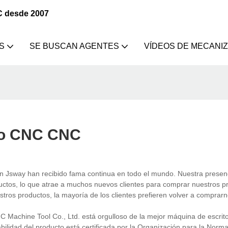
C desde 2007
S
SE BUSCAN AGENTES
VÍDEOS DE MECANI
rio CNC CNC
 Jsway han recibido fama continua en todo el mundo. Nuestra presenc
uctos, lo que atrae a muchos nuevos clientes para comprar nuestros p
tros productos, la mayoría de los clientes prefieren volver a comprarn
e Tool Co., Ltd. está orgulloso de la mejor máquina de escrit
ilidad del producto está certificada por la Organización para la Norma