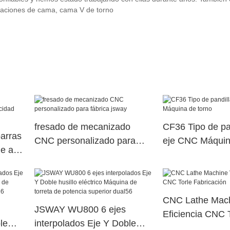
eraciones de cama, cama V de torno
fresado de mecanizado
CF36 Tipo de pa
barras
CNC personalizado para
eje CNC Máquin
e alta
fábrica jsway
53-7-
CNC Lathe Mac
JSWAY WU800 6 ejes
Eficiencia CNC 
le
interpolados Eje Y Doble
Fabricación