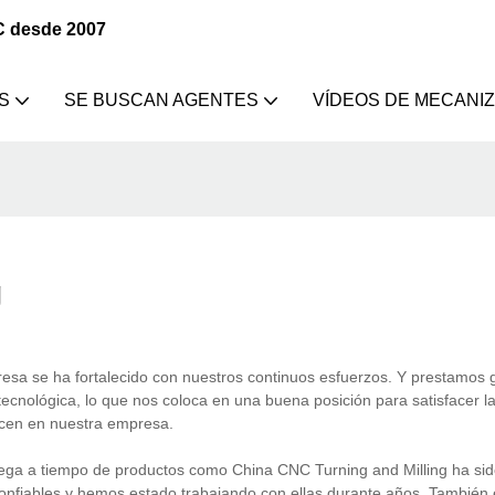
C desde 2007
S
SE BUSCAN AGENTES
VÍDEOS DE MECANI
g
esa se ha fortalecido con nuestros continuos esfuerzos. Y prestamos 
cnológica, lo que nos coloca en una buena posición para satisfacer la
cen en nuestra empresa.
ega a tiempo de productos como China CNC Turning and Milling ha sid
onfiables y hemos estado trabajando con ellas durante años. También e