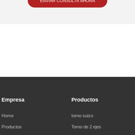
ENVIAR CONSULTA AHORA
Empresa
Productos
Home
torno suizo
Productos
Torno de 2 ejes