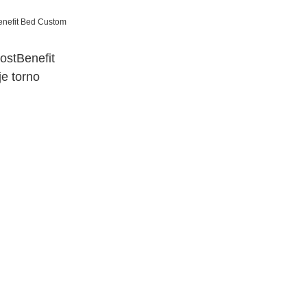
stBenefit
e torno