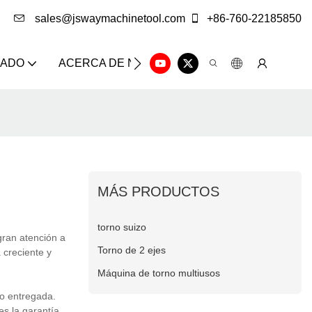
sales@jswaymachinetool.com
+86-760-22185850
ZADO
ACERCA DE NOSOTROS
SOLUCIÓN
CE
MÁS PRODUCTOS
torno suizo
gran atención a
Torno de 2 ejes
 creciente y
Máquina de torno multiusos
o entregada.
s la garantía