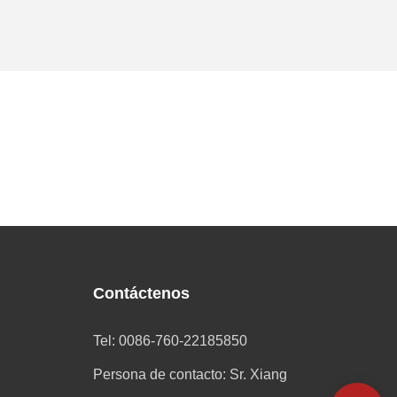
Contáctenos
Tel: 0086-760-22185850
Persona de contacto: Sr. Xiang