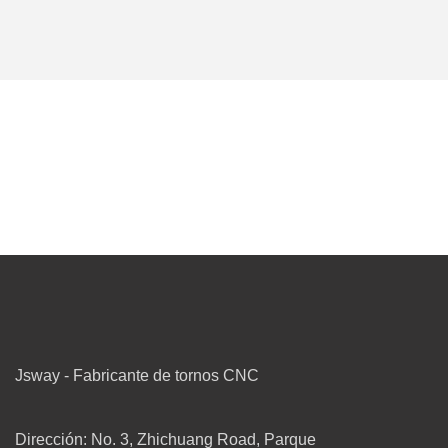
Jsway - Fabricante de tornos CNC
Dirección: No. 3, Zhichuang Road, Parque