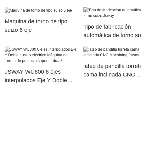
husillo eléctrico Máquina de
husillo eléctrico Máqui
torreta de potencia superior
torreta de potencia sup
Máquina de torno de tipo
dual86
dual16
Tipo de fabricación
suizo 6 eje
automática de torno su
Jsway
lateo de pandilla torret
JSWAY WU800 6 ejes
cama inclinada CNC
interpolados Eje Y Doble
Machining Jsway
husillo eléctrico Máquina de
torreta de potencia superior
dual8