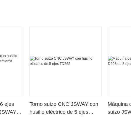
6 ejes
Torno suizo CNC JSWAY con
Máquina d
o JSWAY
husillo eléctrico de 5 ejes
suizo JS
a
TD265