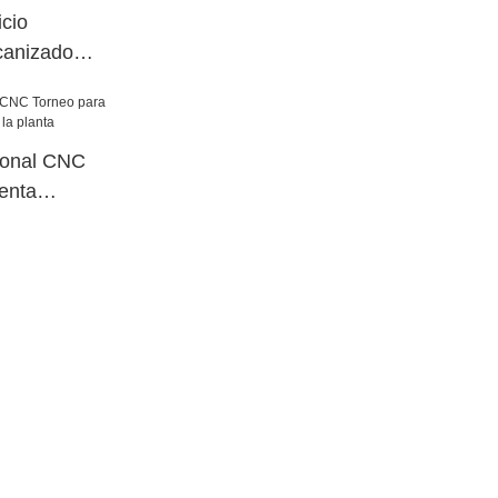
cio
canizado
ara taller
ional CNC
enta
a planta