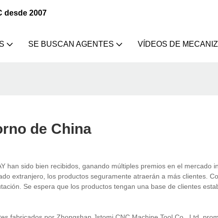
C desde 2007
S
SE BUSCAN AGENTES
VÍDEOS DE MECANI
orno de China
 han sido bien recibidos, ganando múltiples premios en el mercado in
 extranjero, los productos seguramente atraerán a más clientes. Co
putación. Se espera que los productos tengan una base de clientes esta
es fabricados por Zhongshan Jstomi CNC Machine Tool Co., Ltd. pro