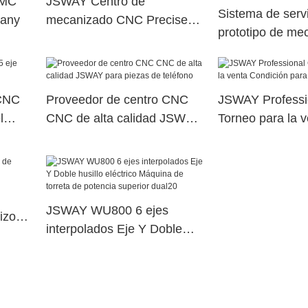
VMC
JSWAY Centro de
Sistema de servi
any
mecanizado CNC Precise
prototipo de me
en línea para taller
CNC de JSWAY p
para taller
 CNC
Proveedor de centro CNC
JSWAY Profess
l
CNC de alta calidad JSWAY
Torneo para la v
para piezas de teléfono
Condición para l
JSWAY WU800 6 ejes
izo
interpolados Eje Y Doble
husillo eléctrico Máquina de
torreta de potencia superior
dual20