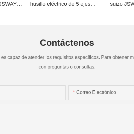
o JSWAY
husillo eléctrico de 5 ejes
suizo JS
a
TD265
Contáctenos
s capaz de atender los requisitos específicos. Para obtener má
con preguntas o consultas.
Correo Electrónico