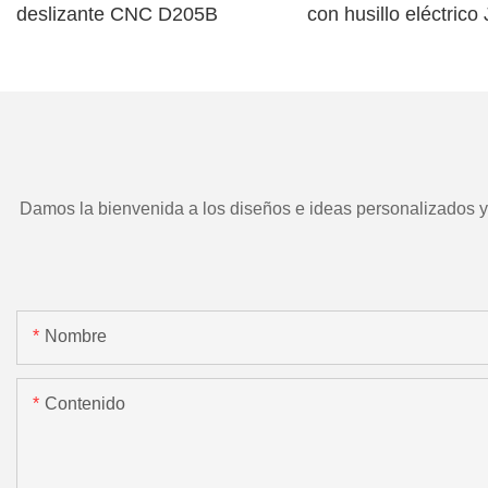
deslizante CNC D205B
con husillo eléctric
TD266 y herramient
motorizada.
Damos la bienvenida a los diseños e ideas personalizados y e
Nombre
Contenido