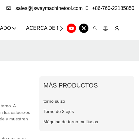
sales@jswaymachinetool.com
+86-760-22185850
ZADO
ACERCA DE NOSOTROS
SOLUCIÓN
CE
MÁS PRODUCTOS
torno suizo
terno. A
Torno de 2 ejes
n los esfuerzos
ble y muestren
Máquina de torno multiusos
mete una gran