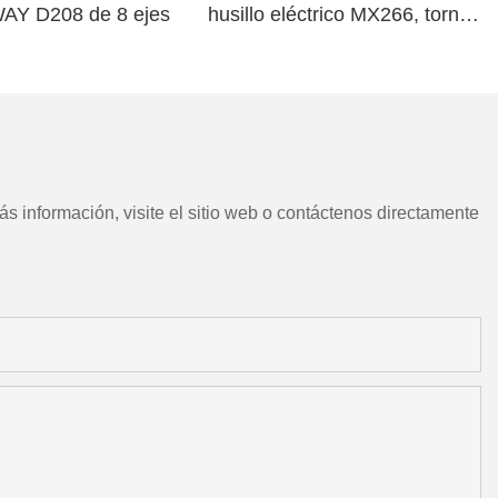
WAY D208 de 8 ejes
husillo eléctrico MX266, torno
CNC chino con herramientas
motorizadas
s información, visite el sitio web o contáctenos directamente