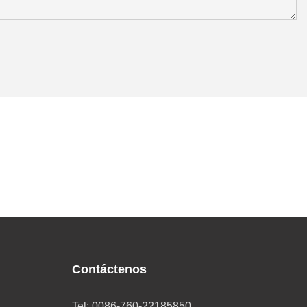
Contáctenos
Tel: 0086-760-22185850