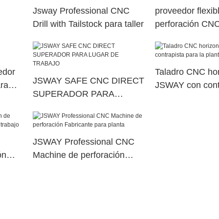
Jsway Professional CNC
proveedor flexib
Drill with Tailstock para taller
perforación CNC
fábrica
edor
Taladro CNC hor
JSWAY SAFE CNC DIRECT
ra
JSWAY con cont
SUPERADOR PARA
la planta
LUGAR DE TRABAJO
JSWAY Professional CNC
ón
Machine de perforación
Fabricante para planta