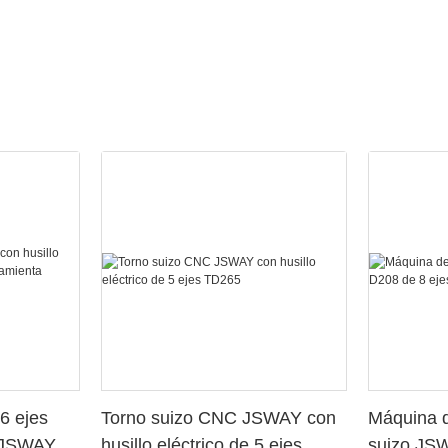
6 ejes
Torno suizo CNC JSWAY con
Máquina d
o JSWAY
husillo eléctrico de 5 ejes
suizo JS