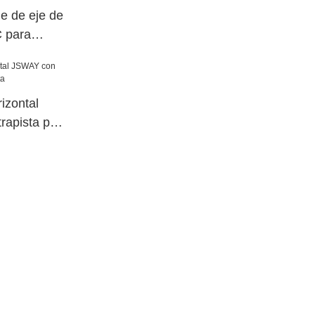
le de eje de
 para
izontal
rapista para