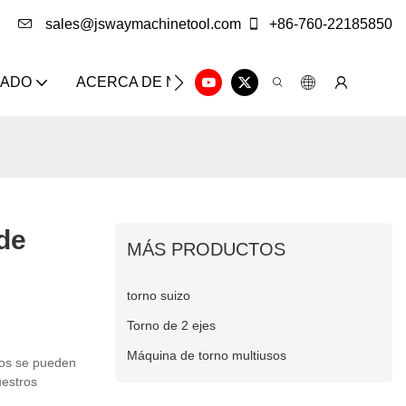
sales@jswaymachinetool.com
+86-760-22185850
ZADO
ACERCA DE NOSOTROS
SOLUCIÓN
CE
de
MÁS PRODUCTOS
torno suizo
Torno de 2 ejes
Máquina de torno multiusos
tos se pueden
uestros