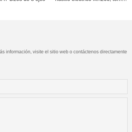
CNC chino con herramientas
motorizadas
s información, visite el sitio web o contáctenos directamente