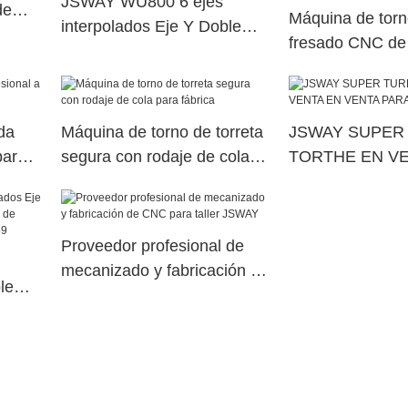
JSWAY WU800 6 ejes
de
Máquina de torn
interpolados Eje Y Doble
fresado CNC de 
husillo eléctrico Máquina de
centro de meca
torreta de potencia superior
Sauter servotorr
dual17
SY500/S500/SY
da
Máquina de torno de torreta
JSWAY SUPER
para
segura con rodaje de cola
TORTHE EN V
para fábrica
VENTA PARA 
Proveedor profesional de
mecanizado y fabricación de
le
CNC para taller JSWAY
na de
erior