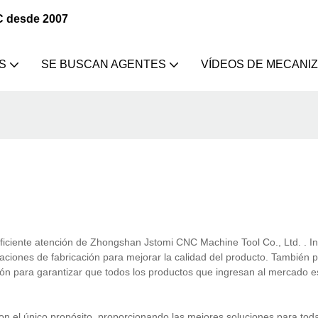
C desde 2007
S
SE BUSCAN AGENTES
VÍDEOS DE MECANI
iciente atención de Zhongshan Jstomi CNC Machine Tool Co., Ltd. . I
laciones de fabricación para mejorar la calidad del producto. También 
ión para garantizar que todos los productos que ingresan al mercado e
l único propósito, proporcionando las mejores soluciones para toda