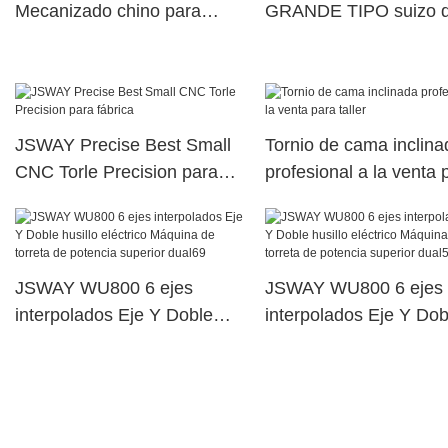
Mecanizado chino para
GRANDE TIPO suizo 
fábrica
diámetro
JSWAY Precise Best Small
Tornio de cama inclina
CNC Torle Precision para
profesional a la venta 
fábrica
taller
JSWAY WU800 6 ejes
JSWAY WU800 6 ejes
interpolados Eje Y Doble
interpolados Eje Y Dob
husillo eléctrico Máquina de
husillo eléctrico Máqui
torreta de potencia superior
torreta de potencia sup
dual69
dual59