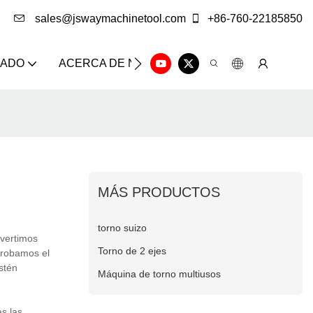
sales@jswaymachinetool.com
+86-760-22185850
ZADO
ACERCA DE NOSOTROS
SOLUCIÓN
CE
MÁS PRODUCTOS
torno suizo
nvertimos
Torno de 2 ejes
probamos el
stén
Máquina de torno multiusos
s las