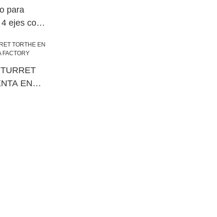
o para
4 ejes con
nizado
eta
300/S30024
 TURRET
ENTA EN
FACTORY