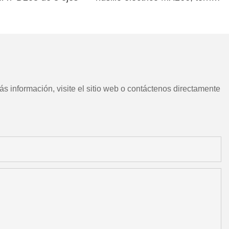
CNC chino con herramientas
motorizadas
s información, visite el sitio web o contáctenos directamente