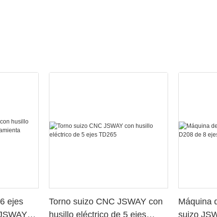
6 ejes
Torno suizo CNC JSWAY con
Máquina d
o JSWAY
husillo eléctrico de 5 ejes
suizo JS