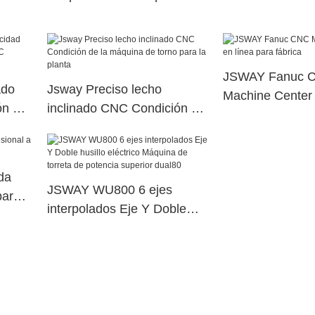
taller JSWAY
JSWAY Fanuc 
ado
Jsway Preciso lecho
Machine Center 
ón de
inclinado CNC Condición de
para fábrica
r
la máquina de torno para la
planta
da
JSWAY WU800 6 ejes
para
interpolados Eje Y Doble
husillo eléctrico Máquina de
torreta de potencia superior
dual80