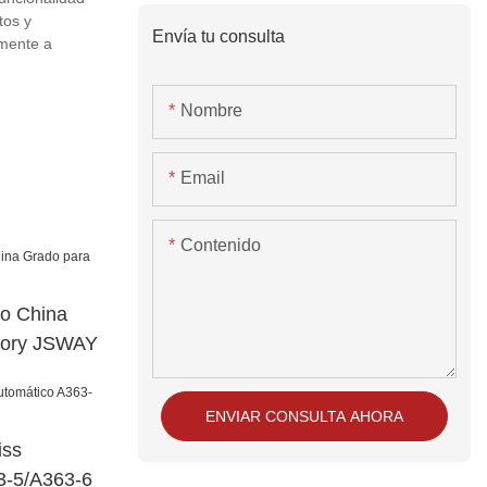
tos y
Envía tu consulta
amente a
Nombre
Email
Contenido
o China
tory JSWAY
ENVIAR CONSULTA AHORA
iss
3-5/A363-6