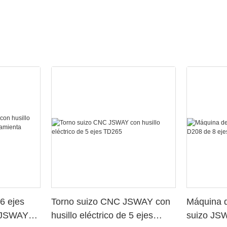
6 ejes
Torno suizo CNC JSWAY con
Máquina d
o JSWAY
husillo eléctrico de 5 ejes
suizo JS