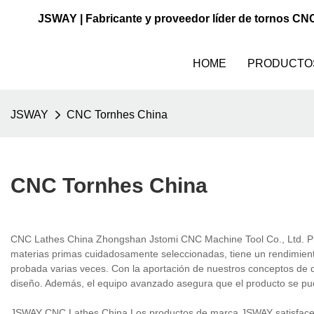
JSWAY | Fabricante y proveedor líder de tornos CN
HOME
PRODUCTO
JSWAY
CNC Tornhes China
CNC Tornhes China
CNC Lathes China Zhongshan Jstomi CNC Machine Tool Co., Ltd. Pro
materias primas cuidadosamente seleccionadas, tiene un rendimient
probada varias veces. Con la aportación de nuestros conceptos de
diseño. Además, el equipo avanzado asegura que el producto se pue
JSWAY CNC Lathes China Los productos de marca JSWAY satisfacen l