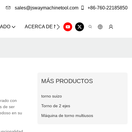
sales@jswaymachinetool.com
+86-760-22185850
ZADO
ACERCA DE NOSOTROS
SOLUCIÓN
CE
MÁS PRODUCTOS
torno suizo
orado con
Torno de 2 ejes
s de ser
vedoso en su
Máquina de torno multiusos
uncionalidad