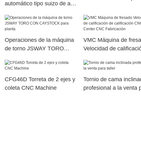
automático tipo suizo de alta
planta
velocidad A253-6 / A253-7-
11
Operaciones de la máquina
VMC Máquina de fres
de torno JSWAY TORO
Velocidad de calificaci
CON CAYSTOCK para
calificación CNC Cente
planta
CNC Fabricación
CFG46D Torreta de 2 ejes y
Tornio de cama inclina
coleta CNC Machine
profesional a la venta 
taller