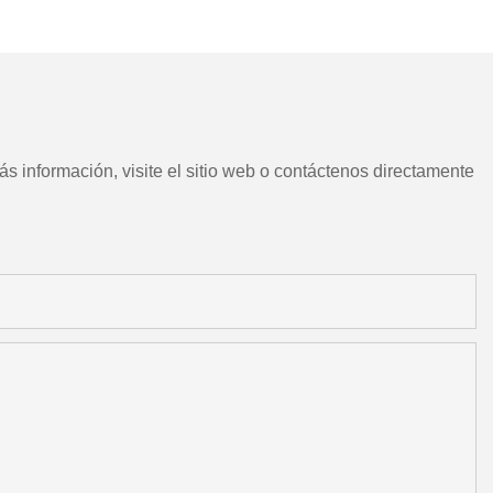
CNC chino con herramientas
motorizadas
s información, visite el sitio web o contáctenos directamente