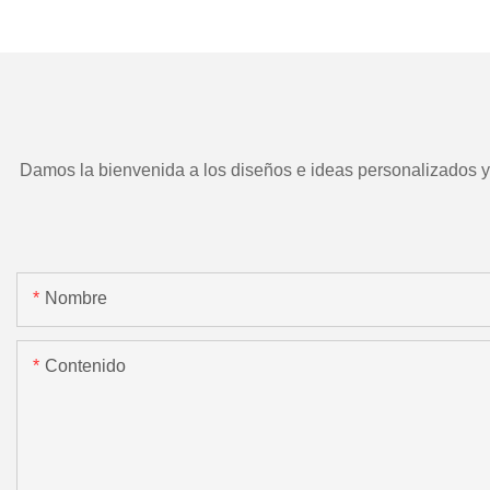
TD266 y herramient
motorizada.
Damos la bienvenida a los diseños e ideas personalizados y e
Nombre
Contenido