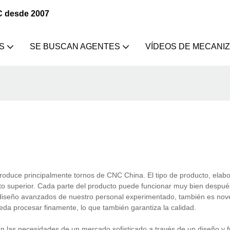
C desde 2007
S
SE BUSCAN AGENTES
VÍDEOS DE MECANI
duce principalmente tornos de CNC China. El tipo de producto, elab
o superior. Cada parte del producto puede funcionar muy bien despué
 diseño avanzados de nuestro personal experimentado, también es no
da procesar finamente, lo que también garantiza la calidad.
as necesidades de un mercado sofisticado a través de un diseño y f