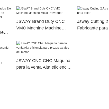
na de
husillo eléctric
erior
torreta de poten
dual68
JSWAY Brand Duty CNC
Jsway Cutting 2 
VMC Machine Machine
Fabricante para t
le
Metal Proveedor
na de
erior
JSWAY CNC CNC Máquina
c
para la venta Alta eficiencia
para piezas axiales del
motor