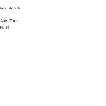
o Máquina de
cia superior
Axis Torle
aller