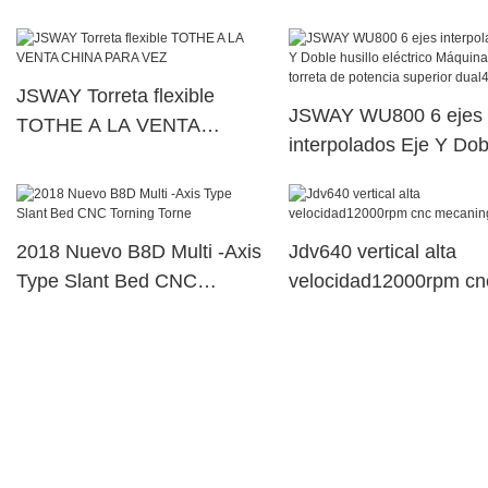
husillo eléctrico Máqui
torreta de potencia sup
dual72
JSWAY Torreta flexible
JSWAY WU800 6 ejes
TOTHE A LA VENTA
interpolados Eje Y Dob
CHINA PARA VEZ
husillo eléctrico Máqui
torreta de potencia sup
dual43
2018 Nuevo B8D Multi -Axis
Jdv640 vertical alta
Type Slant Bed CNC
velocidad12000rpm cn
Torning Torne
mecaningcenter