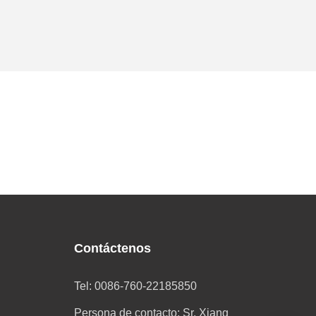
Contáctenos
Tel: 0086-760-22185850
Persona de contacto: Sr. Xiang