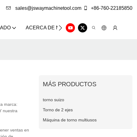
sales@jswaymachinetool.com
+86-760-22185850
ZADO
ACERCA DE NOSOTROS
SOLUCIÓN
CE
MÁS PRODUCTOS
torno suizo
ra marca:
Torno de 2 ejes
Y nuestra
Máquina de torno multiusos
tener ventas en
ción de