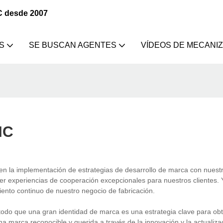
C desde 2007
S
SE BUSCAN AGENTES
VÍDEOS DE MECANI
NC
n la implementación de estrategias de desarrollo de marca con nuest
cer experiencias de cooperación excepcionales para nuestros clientes. 
miento continuo de nuestro negocio de fabricación.
do que una gran identidad de marca es una estrategia clave para ob
na marca reconocible y querida a través de la innovación y la actualiza