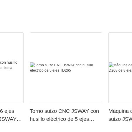
6 ejes
Torno suizo CNC JSWAY con
Máquina d
o JSWAY
husillo eléctrico de 5 ejes
suizo JS
a
TD265