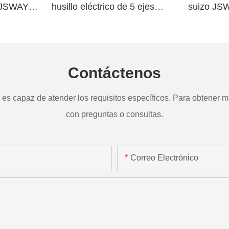
o JSWAY
husillo eléctrico de 5 ejes
suizo JS
a
TD265
Contáctenos
s capaz de atender los requisitos específicos. Para obtener má
con preguntas o consultas.
Correo Electrónico