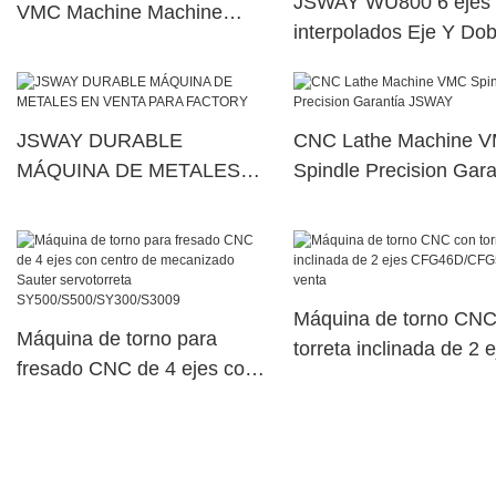
JSWAY WU800 6 ejes
VMC Machine Machine
interpolados Eje Y Dob
Metal Proveedor
husillo eléctrico Máqui
torreta de potencia sup
dual101
JSWAY DURABLE
CNC Lathe Machine 
MÁQUINA DE METALES
Spindle Precision Gara
EN VENTA PARA
JSWAY
FACTORY
Máquina de torno CNC
Máquina de torno para
torreta inclinada de 2 e
fresado CNC de 4 ejes con
CFG46D/CFG56D a la
centro de mecanizado
venta
Sauter servotorreta
SY500/S500/SY300/S3009