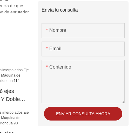
dencia de que
Envía tu consulta
no de enrutador
Nombre
Email
Contenido
 ejes
e Y Doble
o Máquina de
ENVIAR CONSULTA AHORA
cia superior