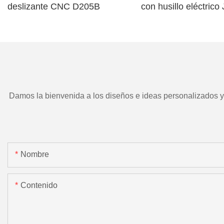
deslizante CNC D205B
con husillo eléctric
TD266 y herramient
motorizada.
Damos la bienvenida a los diseños e ideas personalizados y e
Nombre
Contenido