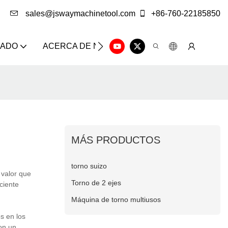
sales@jswaymachinetool.com
+86-760-22185850
ZADO
ACERCA DE NOSOTROS
SOLUCIÓN
CE
MÁS PRODUCTOS
torno suizo
 valor que
Torno de 2 ejes
ciente
Máquina de torno multiusos
s en los
on un