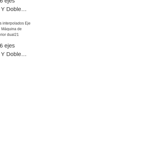
 ejes
e Y Doble
o Máquina de
cia superior
 ejes
e Y Doble
o Máquina de
cia superior