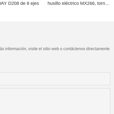
WAY D208 de 8 ejes
husillo eléctrico MX266, torno
CNC chino con herramientas
motorizadas
s información, visite el sitio web o contáctenos directamente