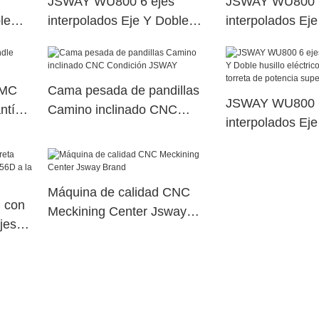
JSWAY WU800 6 ejes
JSWAY WU800 6
le
interpolados Eje Y Doble
interpolados Ej
na de
husillo eléctrico Máquina de
husillo eléctric
erior
torreta de potencia superior
torreta de poten
dual44
dual98
VMC
Cama pesada de pandillas
JSWAY WU800 6
ntía
Camino inclinado CNC
interpolados Ej
Condición JSWAY
husillo eléctric
torreta de poten
dual21
Máquina de calidad CNC
 con
Meckining Center Jsway
jes
Brand