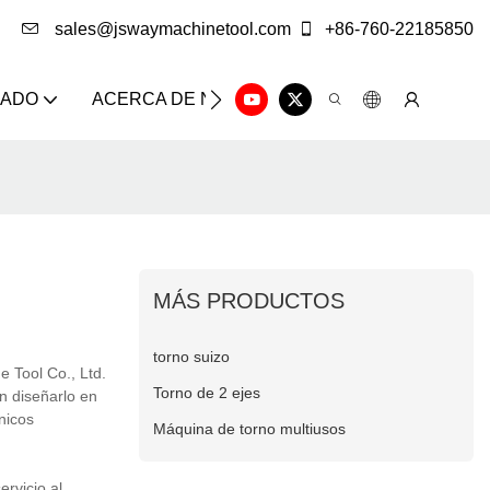
sales@jswaymachinetool.com
+86-760-22185850
ZADO
ACERCA DE NOSOTROS
SOLUCIÓN
CE
MÁS PRODUCTOS
torno suizo
 Tool Co., Ltd.
Torno de 2 ejes
n diseñarlo en
nicos
Máquina de torno multiusos
rvicio al