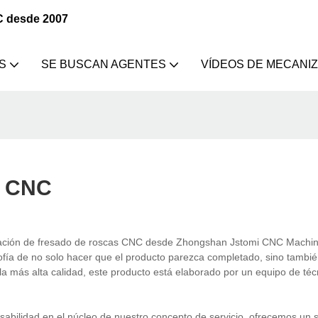
C desde 2007
S
SE BUSCAN AGENTES
VÍDEOS DE MECANI
s CNC
ación de fresado de roscas CNC desde Zhongshan Jstomi CNC Machine
osofía de no solo hacer que el producto parezca completado, sino tambié
la más alta calidad, este producto está elaborado por un equipo de téc
ilidad en el núcleo de nuestro concepto de servicio, ofrecemos un se