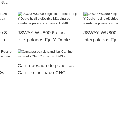
le
precisión JSWAY FABRICA
Jsway
na de
erior
de 3
JSWAY WU800 6 ejes
JSWAY WU800 6
lar,
interpolados Eje Y Doble
interpolados Ej
vida
husillo eléctrico Máquina de
husillo eléctric
torreta de potencia superior
torreta de poten
dual48
dual105
Cama pesada de pandillas
Swiss
Camino inclinado CNC
Condición JSWAY