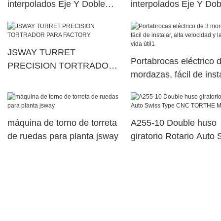
interpolados Eje Y Doble
interpolados Eje Y Dob
husillo eléctrico Máquina de
husillo eléctrico Máqui
torreta de potencia superior
torreta de potencia sup
dual23
dual87
JSWAY TURRET
Portabrocas eléctrico 
PRECISION TORTRADOR
mordazas, fácil de insta
PARA FACTORY
alta velocidad y larga 
útil1
máquina de torno de torreta
A255-10 Double huso
de ruedas para planta jsway
giratorio Rotario Auto 
Type CNC TORTHE
Machine