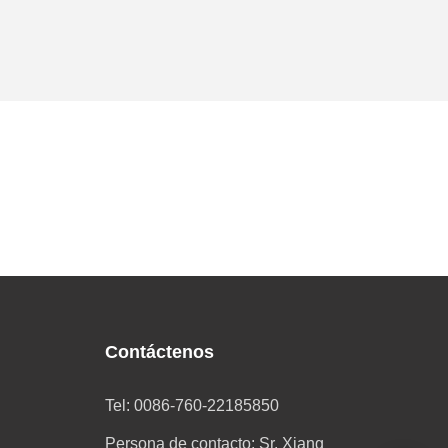
Contáctenos
Tel: 0086-760-22185850
Persona de contacto: Sr. Xiang