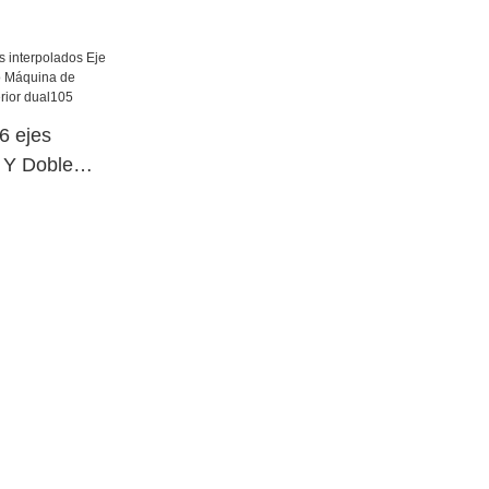
 ejes
e Y Doble
o Máquina de
cia superior