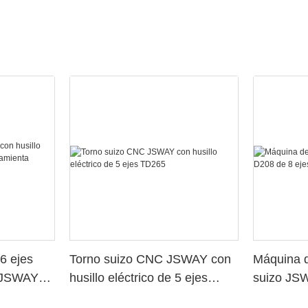
6 ejes
Torno suizo CNC JSWAY con
Máquina d
o JSWAY
husillo eléctrico de 5 ejes
suizo JS
a
TD265