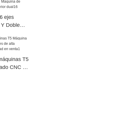
 ejes
e Y Doble
o Máquina de
cia superior
 máquinas T5
sado CNC de
elocidad a
n venta1