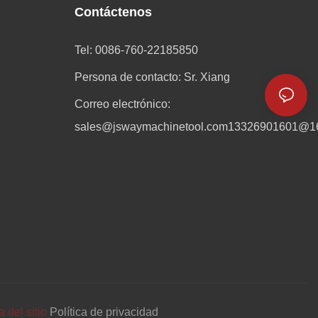
Contáctenos
Tel: 0086-760-22185850
Persona de contacto: Sr. Xiang
Correo electrónico:
sales@jswaymachinetool.com
13326901601@1
 del sitio
Política de privacidad