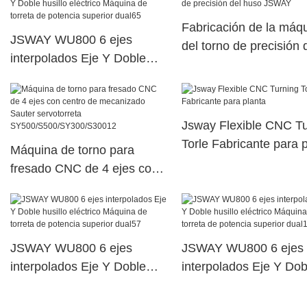
SY500/S500/SY300/S
Fabricación de la máq
JSWAY WU800 6 ejes
del torno de precisión 
interpolados Eje Y Doble
huso JSWAY
husillo eléctrico Máquina de
torreta de potencia superior
dual65
Jsway Flexible CNC Tu
Torle Fabricante para 
Máquina de torno para
fresado CNC de 4 ejes con
centro de mecanizado
Sauter servotorreta
SY500/S500/SY300/S30012
JSWAY WU800 6 ejes
JSWAY WU800 6 ejes
interpolados Eje Y Doble
interpolados Eje Y Dob
husillo eléctrico Máquina de
husillo eléctrico Máqui
torreta de potencia superior
torreta de potencia sup