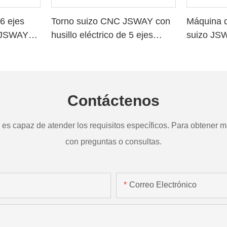
6 ejes
Torno suizo CNC JSWAY con
Máquina d
o JSWAY
husillo eléctrico de 5 ejes
suizo JS
a
TD265
Contáctenos
s capaz de atender los requisitos específicos. Para obtener má
con preguntas o consultas.
Correo Electrónico