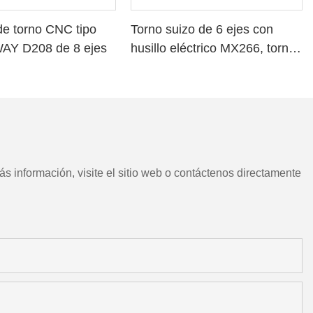
e torno CNC tipo
Torno suizo de 6 ejes con
WAY D208 de 8 ejes
husillo eléctrico MX266, torno
CNC chino con herramientas
motorizadas
s información, visite el sitio web o contáctenos directamente