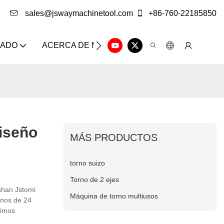
sales@jswaymachinetool.com
+86-760-22185850
ZADO
ACERCA DE NOSOTROS
SOLUCIÓN
CE
iseño
MÁS PRODUCTOS
torno suizo
Torno de 2 ejes
shan Jstomi
Máquina de torno multiusos
rnos de 24
timos