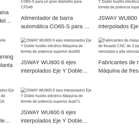
dual109
3006
uina
Alimentador de barra
JSWAY WU800 6
del
automática CO65-S para un
interpolados Ej
gran diámetro para CFG46
husillo eléctric
torreta de poten
dual16
rning
JSWAY WU800 6 ejes
Fabricantes de
planta
interpolados Eje Y Doble
Máquina de fre
husillo eléctrico Máquina de
3 ejes de alta v
torreta de potencia superior
alta velocidad e
dual90
JSWAY WU800 6 ejes
le
interpolados Eje Y Doble
na de
husillo eléctrico Máquina de
erior
torreta de potencia superior