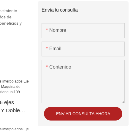
Envía tu consulta
ecimiento
años de
beneficios y
Nombre
Email
Contenido
 ejes
e Y Doble
ENVIAR CONSULTA AHORA
o Máquina de
cia superior