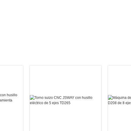
dual71