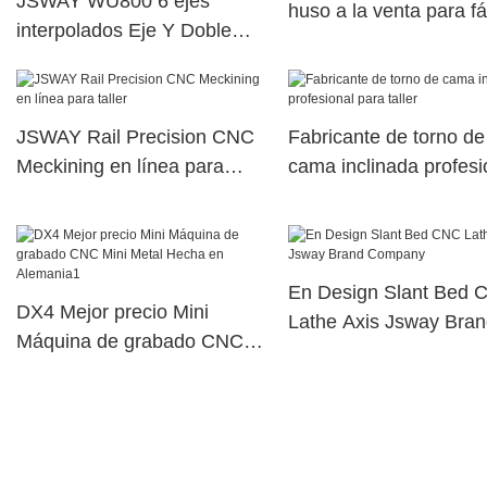
JSWAY WU800 6 ejes
huso a la venta para fá
interpolados Eje Y Doble
JSWAY
husillo eléctrico Máquina de
torreta de potencia superior
dual44
JSWAY Rail Precision CNC
Fabricante de torno de
Meckining en línea para
cama inclinada profesi
taller
para taller
En Design Slant Bed 
DX4 Mejor precio Mini
Lathe Axis Jsway Bra
Máquina de grabado CNC
Company
Mini Metal Hecha en
Alemania1