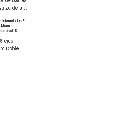
or de barras
suizo de alta
6 / A253-7-
 ejes
e Y Doble
o Máquina de
cia superior