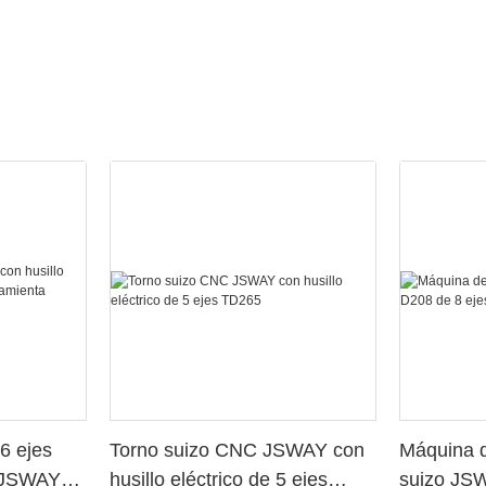
6 ejes
Torno suizo CNC JSWAY con
Máquina d
o JSWAY
husillo eléctrico de 5 ejes
suizo JS