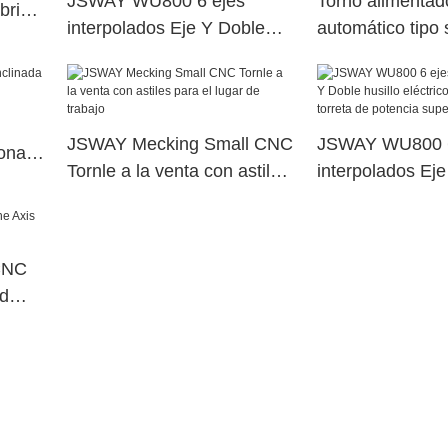
JSWAY WU800 6 ejes
Torno alimentad
brica
interpolados Eje Y Doble
automático tipo 
husillo eléctrico Máquina de
velocidad A253-
torreta de potencia superior
11
dual16
JSWAY Mecking Small CNC
JSWAY WU800 6
onal
Tornle a la venta con astiles
interpolados Ej
para el lugar de trabajo
husillo eléctric
torreta de poten
dual15
CNC
nd