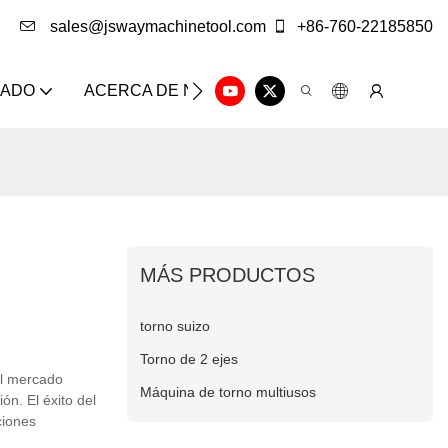
sales@jswaymachinetool.com
+86-760-22185850
ZADO
ACERCA DE NOSOTROS
SOLUCIÓN
CE
MÁS PRODUCTOS
torno suizo
Torno de 2 ejes
el mercado
Máquina de torno multiusos
n. El éxito del
ciones