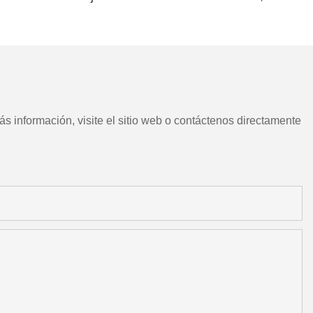
CNC chino con herramientas
motorizadas
s información, visite el sitio web o contáctenos directamente