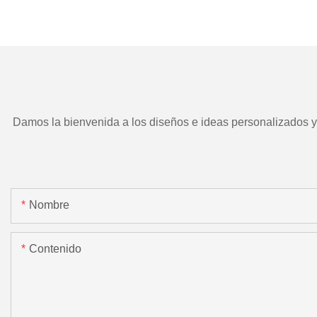
TD266 y herramient
motorizada.
Damos la bienvenida a los diseños e ideas personalizados y e
Nombre
Contenido