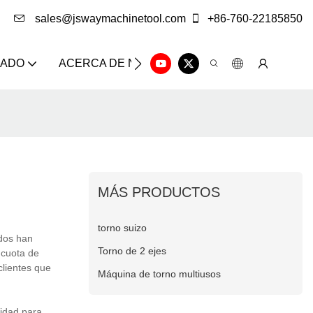
sales@jswaymachinetool.com
+86-760-22185850
ZADO
ACERCA DE NOSOTROS
SOLUCIÓN
CE
MÁS PRODUCTOS
torno suizo
ados han
Torno de 2 ejes
 cuota de
lientes que
Máquina de torno multiusos
idad para