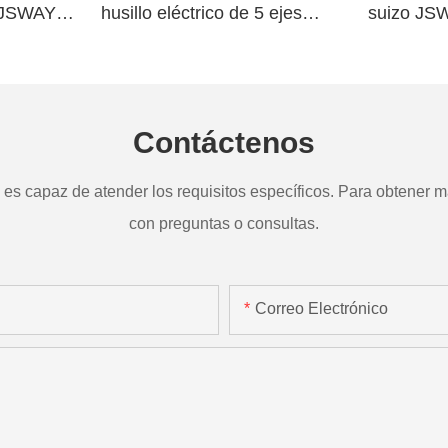
o JSWAY
husillo eléctrico de 5 ejes
suizo JS
a
TD265
Contáctenos
s capaz de atender los requisitos específicos. Para obtener má
con preguntas o consultas.
Correo Electrónico