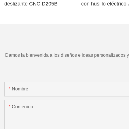
deslizante CNC D205B
con husillo eléctric
TD266 y herramient
motorizada.
Damos la bienvenida a los diseños e ideas personalizados y e
Nombre
Contenido