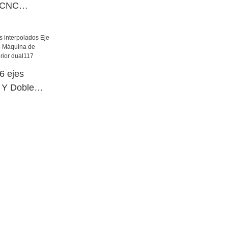
 CNC
abado CNC
 ejes
e Y Doble
o Máquina de
cia superior