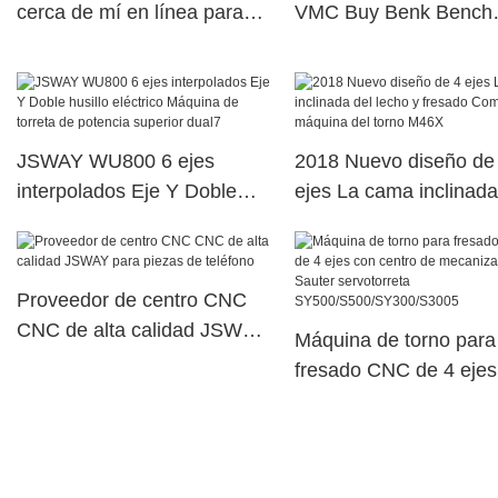
cerca de mí en línea para
VMC Buy Benk Bench
fábrica JSWAY
JSWAY
JSWAY WU800 6 ejes
2018 Nuevo diseño de
interpolados Eje Y Doble
ejes La cama inclinada
husillo eléctrico Máquina de
lecho y fresado Combi
torreta de potencia superior
máquina del torno M4
dual7
Proveedor de centro CNC
CNC de alta calidad JSWAY
Máquina de torno para
para piezas de teléfono
fresado CNC de 4 ejes
centro de mecanizado
Sauter servotorreta
SY500/S500/SY300/S