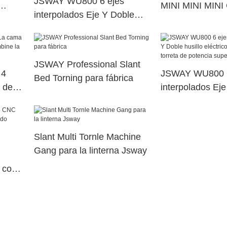
JSWAY WU800 6 ejes
MINI MINI MINI
interpolados Eje Y Doble
Máquina de gr
husillo eléctrico Máquina de
torreta de potencia superior
dual48
JSWAY Professional Slant
 4
JSWAY WU800 6
Bed Torning para fábrica
 del
interpolados Ej
ne la
husillo eléctric
6X
torreta de poten
dual117
Slant Multi Tornle Machine
Gang para la linterna Jsway
 con
3005