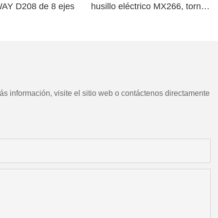
WAY D208 de 8 ejes
husillo eléctrico MX266, torno
CNC chino con herramientas
motorizadas
s información, visite el sitio web o contáctenos directamente