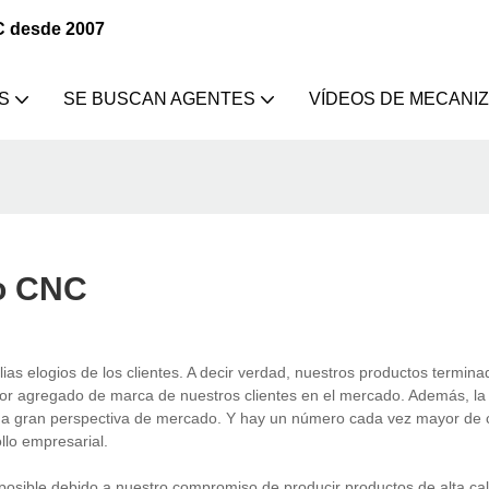
C desde 2007
S
SE BUSCAN AGENTES
VÍDEOS DE MECANI
so CNC
s elogios de los clientes. A decir verdad, nuestros productos termin
or agregado de marca de nuestros clientes en el mercado. Además, la
a gran perspectiva de mercado. Y hay un número cada vez mayor de c
ollo empresarial.
sible debido a nuestro compromiso de producir productos de alta cal