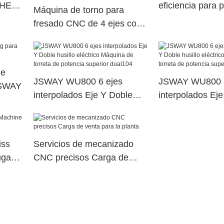
THE
eficiencia para p
Máquina de torno para
JSWAY
fresado CNC de 4 ejes con
centro de mecanizado
Sauter servotorreta
SY500/S500/SY300/S3006
he
JSWAY WU800 6 ejes
JSWAY WU800 6
 JSWAY
interpolados Eje Y Doble
interpolados Ej
husillo eléctrico Máquina de
husillo eléctric
torreta de potencia superior
torreta de poten
dual104
dual65
iss
Servicios de mecanizado
ugar
CNC precisos Carga de
venta para la planta