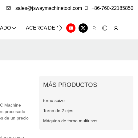
sales@jswaymachinetool.com
+86-760-22185850
ZADO
ACERCA DE NOSOTROS
SOLUCIÓN
CE
MÁS PRODUCTOS
torno suizo
NC Machine
Torno de 2 ejes
 es procesado
es de un precio
Máquina de torno multiusos
ntarios como