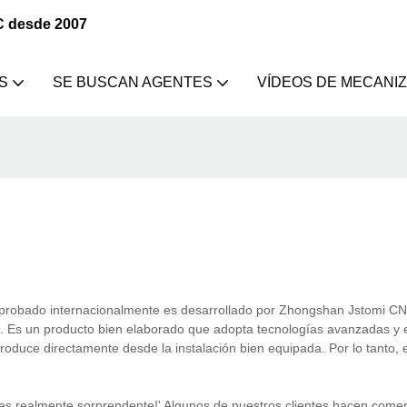
C desde 2007
S
SE BUSCAN AGENTES
VÍDEOS DE MECANI
 probado internacionalmente es desarrollado por Zhongshan Jstomi C
ales. Es un producto bien elaborado que adopta tecnologías avanzadas y
roduce directamente desde la instalación bien equipada. Por lo tanto, 
es realmente sorprendente!' Algunos de nuestros clientes hacen come