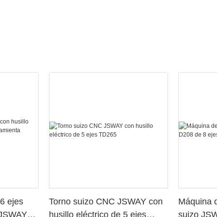
6 ejes
Torno suizo CNC JSWAY con
Máquina d
o JSWAY
husillo eléctrico de 5 ejes
suizo JS