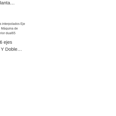
lanta
 ejes
e Y Doble
o Máquina de
cia superior