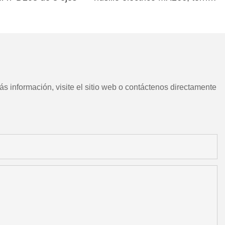
CNC chino con herramientas
motorizadas
s información, visite el sitio web o contáctenos directamente