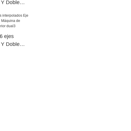
e Y Doble
o Máquina de
cia superior
 ejes
e Y Doble
o Máquina de
cia superior