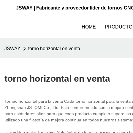
JSWAY | Fabricante y proveedor líder de tornos CN
HOME
PRODUCTO
JSWAY
torno horizontal en venta
torno horizontal en venta
Torneo horizontal para la venta Cada torno horizontal para la ven
Zhongshan JSTOMI Co., Ltd. Está comprometido con la mejora contin
para estándares altos para que cada producto cumpla o supere las e
utilizado una filosofía de mejora continua en todos nuestros sistema
Jsway Horizontal Torne For Sale Antes de tomar decisiones sobre l