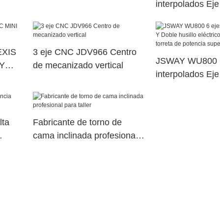
interpolados Ej
torno
husillo eléctric
torreta de poten
dual64
EXIS
3 eje CNC JDV966 Centro
JSWAY WU800 6
Y
de mecanizado vertical
interpolados Ej
husillo eléctric
torreta de poten
dual3
lta
Fabricante de torno de
cama inclinada profesional
para taller