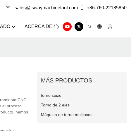
sales@jswaymachinetool.com
+86-760-22185850
ZADO
ACERCA DE NOSOTROS
SOLUCIÓN
CE
MÁS PRODUCTOS
torno suizo
erramienta CNC
Torno de 2 ejes
o el proceso
producto, hemos
Máquina de torno multiusos
 nuestra