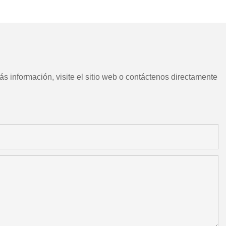
CNC chino con herramientas
motorizadas
s información, visite el sitio web o contáctenos directamente