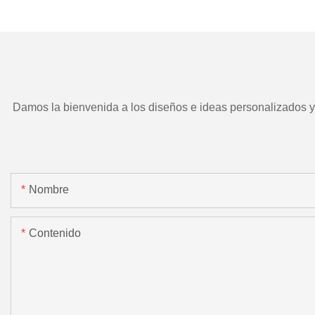
TD266 y herramient
motorizada.
Damos la bienvenida a los diseños e ideas personalizados y e
Nombre
Contenido