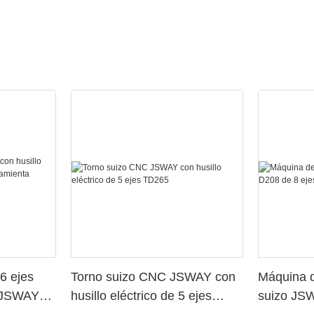
6 ejes
Torno suizo CNC JSWAY con
Máquina d
o JSWAY
husillo eléctrico de 5 ejes
suizo JS