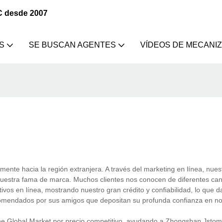
C desde 2007
S
SE BUSCAN AGENTES
VÍDEOS DE MECANI
ente hacia la región extranjera. A través del marketing en línea, nues
 nuestra fama de marca. Muchos clientes nos conocen de diferentes ca
tivos en línea, mostrando nuestro gran crédito y confiabilidad, lo que 
ecomendados por sus amigos que depositan su profunda confianza en no
he Global Market por precio competitivo, ayudando a Zhongshan Jsto