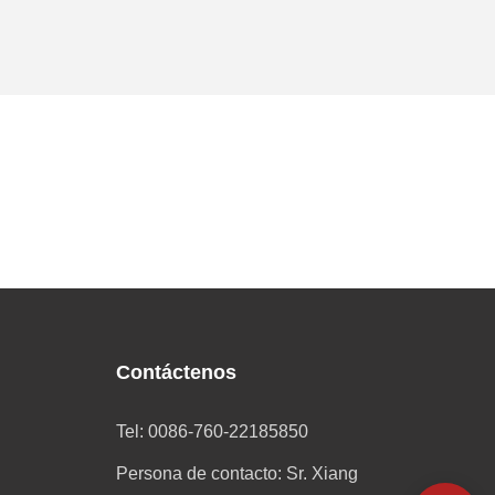
Contáctenos
Tel: 0086-760-22185850
Persona de contacto: Sr. Xiang