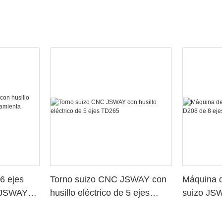
6 ejes
Torno suizo CNC JSWAY con
Máquina d
o JSWAY
husillo eléctrico de 5 ejes
suizo JS
a
TD265