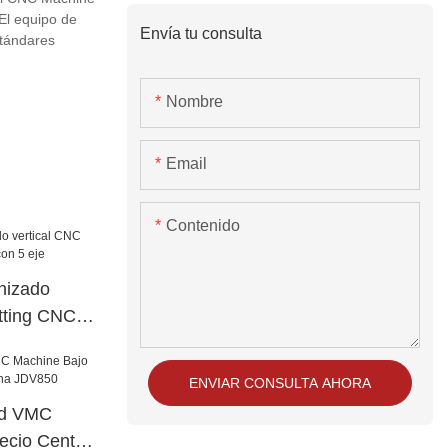
 El equipo de
Envía tu consulta
stándares
Nombre
Email
Contenido
nizado
tting CNC
eje
ENVIAR CONSULTA AHORA
 ​​VMC
ecio Centro