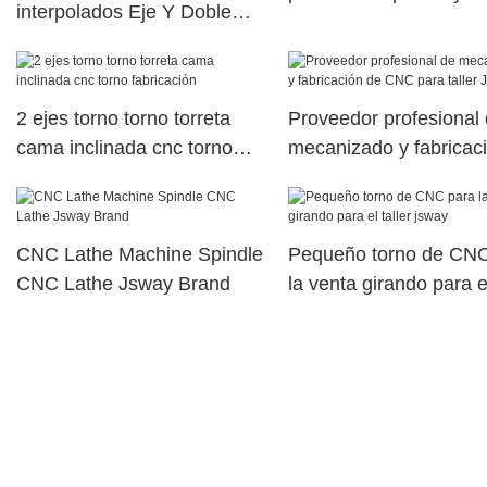
interpolados Eje Y Doble
JSWAY
husillo eléctrico Máquina de
torreta de potencia superior
dual10
2 ejes torno torno torreta
Proveedor profesional
cama inclinada cnc torno
mecanizado y fabricac
fabricación
CNC para taller JSWA
CNC Lathe Machine Spindle
Pequeño torno de CNC
CNC Lathe Jsway Brand
la venta girando para e
taller jsway