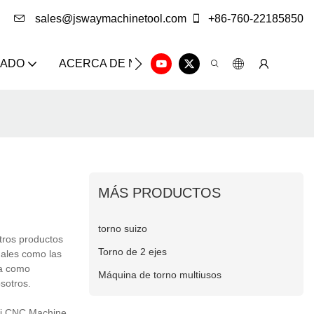
sales@jswaymachinetool.com
+86-760-22185850
ZADO
ACERCA DE NOSOTROS
SOLUCIÓN
CE
MÁS PRODUCTOS
torno suizo
tros productos
Torno de 2 ejes
nales como las
da como
Máquina de torno multiusos
sotros.
mi CNC Machine