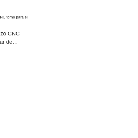
V850
uizo CNC
gar de