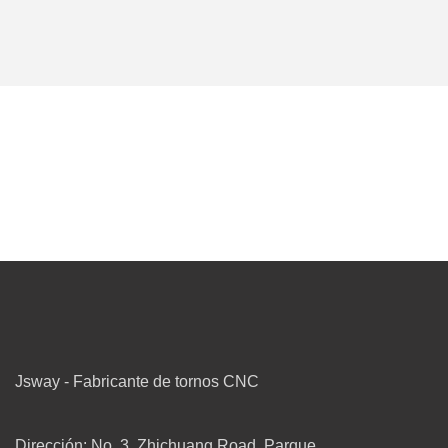
Jsway - Fabricante de tornos CNC
Dirección: No. 3, Zhichuang Road, Parque