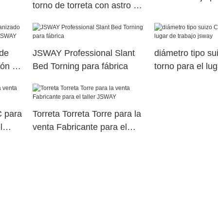
torno de torreta con astro de
de máquina JD
cola para el lugar de trabajo
JSWAY
 de
JSWAY Professional Slant
diámetro tipo s
ión de
Bed Torning para fábrica
torno para el lu
Y
trabajo jsway
 para
Torreta Torreta Torre para la
l
venta Fabricante para el
taller JSWAY