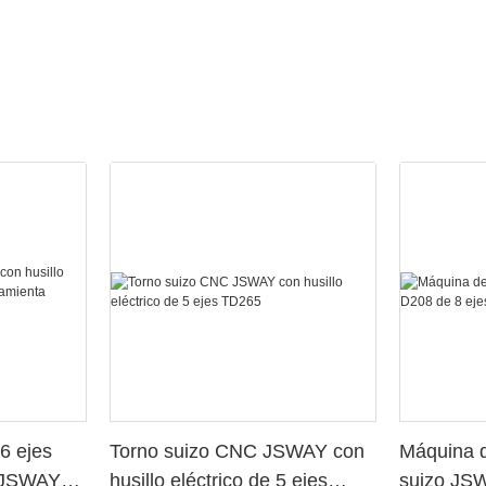
6 ejes
Torno suizo CNC JSWAY con
Máquina d
o JSWAY
husillo eléctrico de 5 ejes
suizo JS