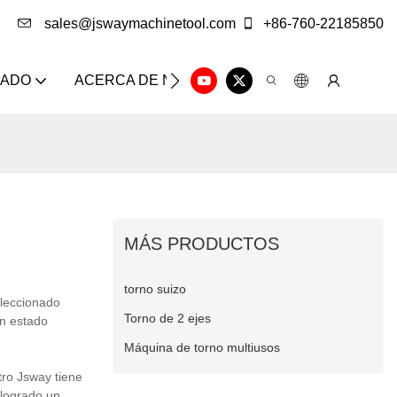
sales@jswaymachinetool.com
+86-760-22185850
ZADO
ACERCA DE NOSOTROS
SOLUCIÓN
CE
MÁS PRODUCTOS
torno suizo
eleccionado
Torno de 2 ejes
an estado
Máquina de torno multiusos
tro Jsway tiene
 logrado un