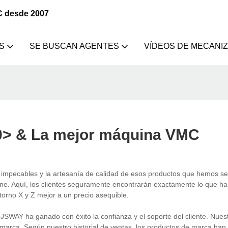
C desde 2007
S
SE BUSCAN AGENTES
VÍDEOS DE MECANI
00> & La mejor máquina VMC
 impecables y la artesanía de calidad de esos productos que hemos s
ne. Aquí, los clientes seguramente encontrarán exactamente lo que h
orno X y Z mejor a un precio asequible.
SWAY ha ganado con éxito la confianza y el soporte del cliente. Nues
marca. Según nuestro historial de ventas, los productos de marca han