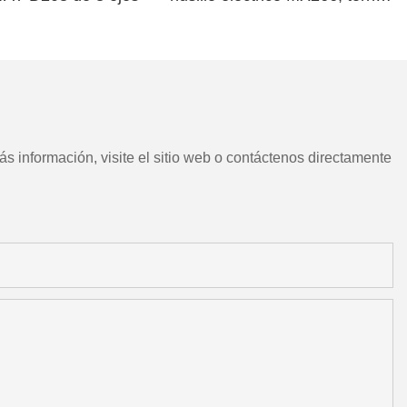
CNC chino con herramientas
motorizadas
s información, visite el sitio web o contáctenos directamente