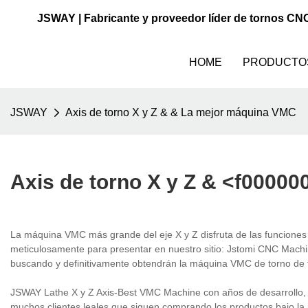
JSWAY | Fabricante y proveedor líder de tornos CN
HOME
PRODUCTO
JSWAY
Axis de torno X y Z &
& La mejor máquina VMC
Axis de torno X y Z & <f0000
La máquina VMC más grande del eje X y Z disfruta de las funciones
meticulosamente para presentar en nuestro sitio: Jstomi CNC Machi
buscando y definitivamente obtendrán la máquina VMC de torno de t
JSWAY Lathe X y Z Axis-Best VMC Machine con años de desarrollo, J
muchos clientes leales que siguen comprando los productos bajo la 