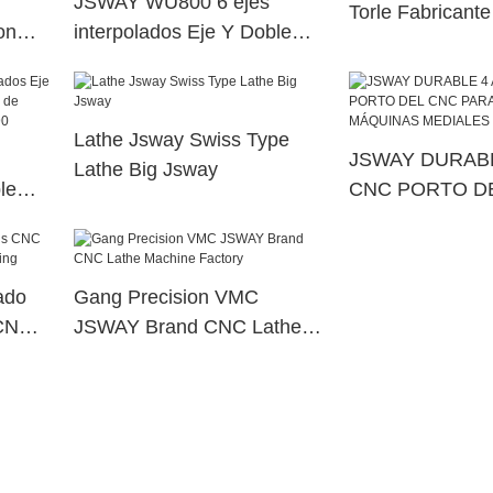
JSWAY WU800 6 ejes
Torle Fabricante 
on
interpolados Eje Y Doble
 de
husillo eléctrico Máquina de
torreta de potencia superior
dual36
Lathe Jsway Swiss Type
JSWAY DURABL
Lathe Big Jsway
le
CNC PORTO D
na de
PARA PIEZAS 
erior
MÁQUINAS ME
ado
Gang Precision VMC
 CNC
JSWAY Brand CNC Lathe
Machine Factory