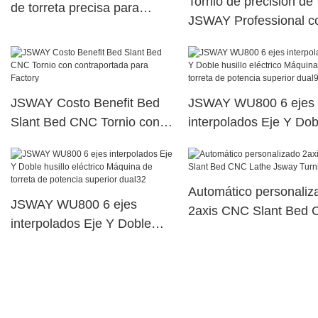
Tornio de precisión de
de torreta precisa para
JSWAY Professional c
planta
asperstio para el lugar
trabajo
JSWAY Costo Benefit Bed
JSWAY WU800 6 ejes
Slant Bed CNC Tornio con
interpolados Eje Y Dob
contraportada para Factory
husillo eléctrico Máqui
torreta de potencia sup
dual90
Automático personaliz
JSWAY WU800 6 ejes
2axis CNC Slant Bed
interpolados Eje Y Doble
Lathe Jsway Turning
husillo eléctrico Máquina de
torreta de potencia superior
dual32