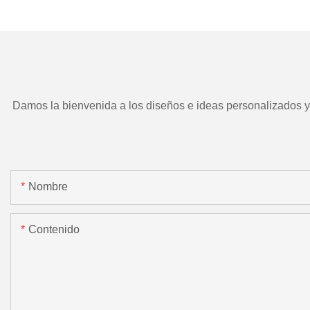
TD266 y herramient
motorizada.
Damos la bienvenida a los diseños e ideas personalizados y e
Nombre
Contenido