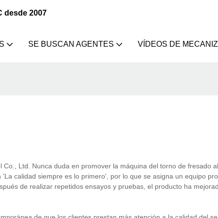
C desde 2007
S
SE BUSCAN AGENTES
VÍDEOS DE MECANI
Co., Ltd. Nunca duda en promover la máquina del torno de fresado a
n 'La calidad siempre es lo primero', por lo que se asigna un equipo pr
Después de realizar repetidos ensayos y pruebas, el producto ha mejora
ánea de que los clientes prestan más atención a la calidad del ser