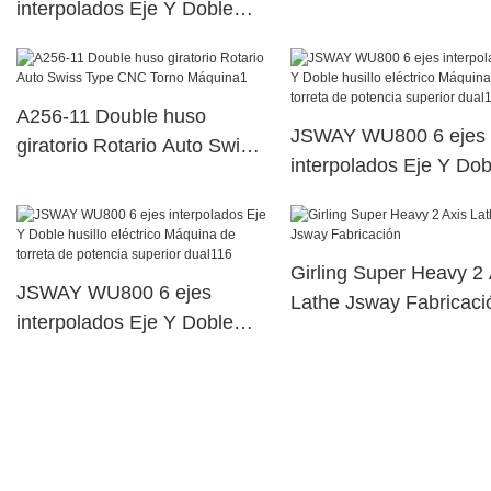
interpolados Eje Y Doble
jsway
husillo eléctrico Máquina de
torreta de potencia superior
dual32
A256-11 Double huso
JSWAY WU800 6 ejes
giratorio Rotario Auto Swiss
interpolados Eje Y Dob
Type CNC Torno Máquina1
husillo eléctrico Máqui
torreta de potencia sup
dual111
Girling Super Heavy 2 
JSWAY WU800 6 ejes
Lathe Jsway Fabricaci
interpolados Eje Y Doble
husillo eléctrico Máquina de
torreta de potencia superior
dual116