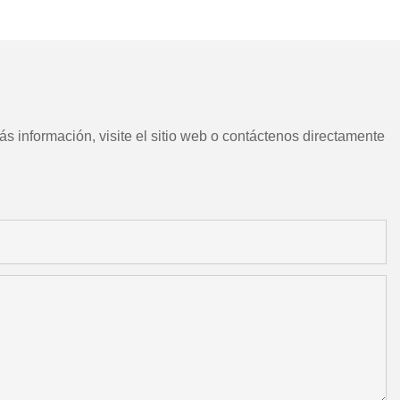
CNC chino con herramientas
motorizadas
s información, visite el sitio web o contáctenos directamente