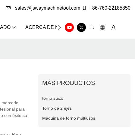
sales@jswaymachinetool.com
+86-760-22185850
ZADO
ACERCA DE NOSOTROS
SOLUCIÓN
CE
MÁS PRODUCTOS
torno suizo
l mercado
Torno de 2 ejes
ofesional para
do con éxito su
Máquina de torno multiusos
vicio. Para