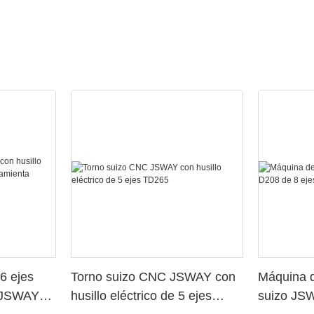
6 ejes
Torno suizo CNC JSWAY con
Máquina d
o JSWAY
husillo eléctrico de 5 ejes
suizo JS