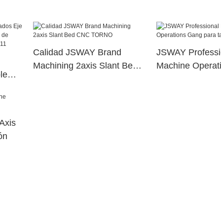
CNC Torle Fabricación
Calidad JSWAY Brand
JSWAY Professi
Machining 2axis Slant Bed
Machine Operat
le
CNC TORNO
para taller
na de
erior
Axis
ón