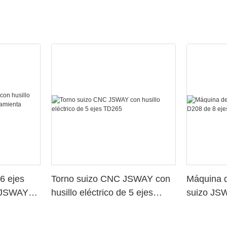
6 ejes
Torno suizo CNC JSWAY con
Máquina d
o JSWAY
husillo eléctrico de 5 ejes
suizo JS
a
TD265