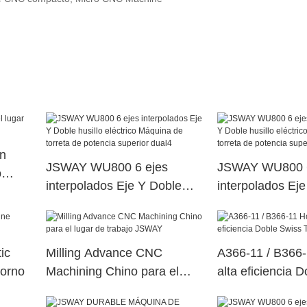
en
JSWAY WU800 6 ejes
JSWAY WU800 6
o
interpolados Eje Y Doble
interpolados Ej
husillo eléctrico Máquina de
husillo eléctric
torreta de potencia superior
torreta de poten
dual4
dual37
ic
Milling Advance CNC
A366-11 / B366-
torno
Machining Chino para el
alta eficiencia 
lugar de trabajo JSWAY
Tipo CNC torno