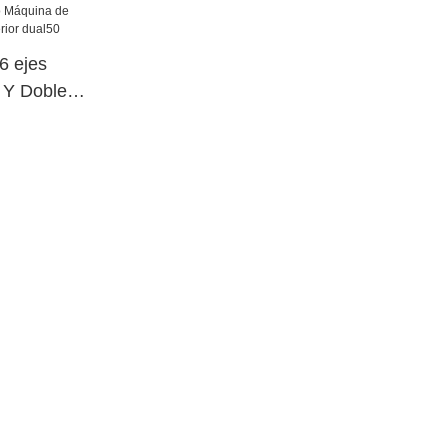
 ejes
e Y Doble
o Máquina de
cia superior