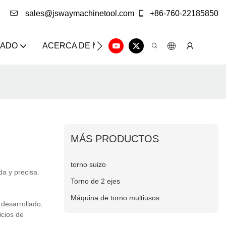
sales@jswaymachinetool.com
+86-760-22185850
ZADO
ACERCA DE NOSOTROS
SOLUCIÓN
CE
MÁS PRODUCTOS
torno suizo
a y precisa.
Torno de 2 ejes
Máquina de torno multiusos
desarrollado,
cios de