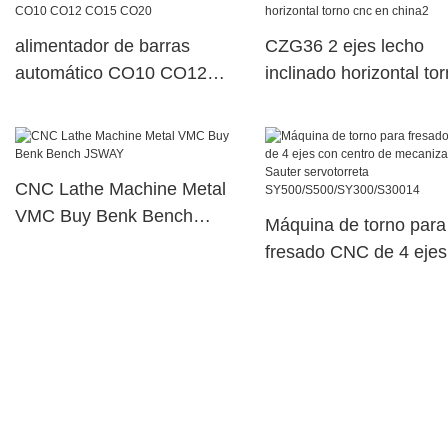
alimentador de barras
CZG36 2 ejes lecho
automático CO10 CO12
inclinado horizontal to
CO15 CO20
cnc en china2
CNC Lathe Machine Metal
VMC Buy Benk Bench
Máquina de torno para
JSWAY
fresado CNC de 4 ejes
centro de mecanizado
Sauter servotorreta
SY500/S500/SY300/S