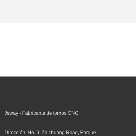
Jsway - Fabricante de tornos CNC
Dirección: No. 3, Zhichuang Road, Parque