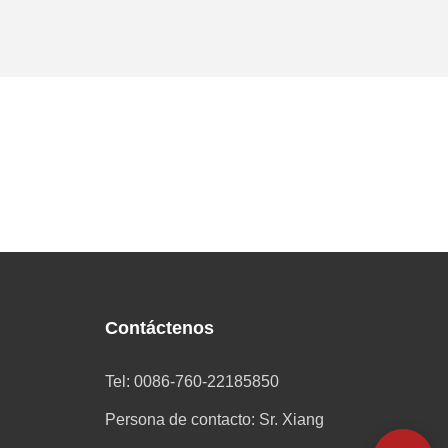
Contáctenos
Tel: 0086-760-22185850
Persona de contacto: Sr. Xiang