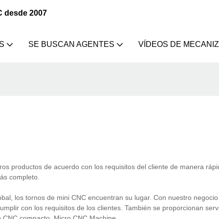
C desde 2007
S
SE BUSCAN AGENTES
VÍDEOS DE MECANI
 productos de acuerdo con los requisitos del cliente de manera rápid
más completo.
 los tornos de mini CNC encuentran su lugar. Con nuestro negocio 
r con los requisitos de los clientes. También se proporcionan servi
de CNC compacto, Micro CNC Machine