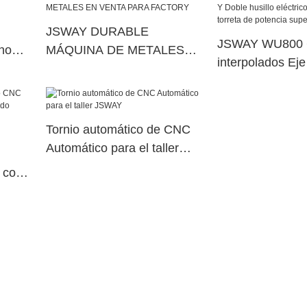
JSWAY DURABLE
JSWAY WU800 6
rno
MÁQUINA DE METALES
interpolados Ej
EN VENTA PARA
husillo eléctric
FACTORY
torreta de poten
dual50
Tornio automático de CNC
Automático para el taller
JSWAY
 con
30014