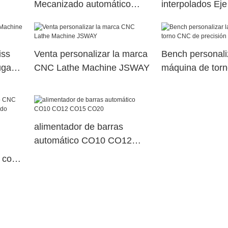
Mecanizado automático
interpolados Ej
Corte pesado y girando la
husillo eléctric
máquina CNC C20 con
torreta de poten
contrapesado1
dual109
iss
Venta personalizar la marca
Bench personali
ugar
CNC Lathe Machine JSWAY
máquina de tor
precisión JSW
alimentador de barras
automático CO10 CO12
CO15 CO20
 con
30014