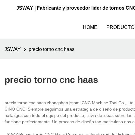
JSWAY | Fabricante y proveedor líder de tornos CN
HOME
PRODUCTO
JSWAY
precio torno cnc haas
precio torno cnc haas
precio torno cnc haas zhongshan jstomi CNC Machine Tool Co., Ltd.
CINO CNC. Siempre seguimos una estrategia de diseño de productos d
hallazgos con todo el equipo del producto; lluvia de ideas sobre las 
funcione perfectamente. Un proceso de diseño tan meticuloso nos ay
JSWAY Percio Torno CNC Haas Con nuestra fuerte red de distribución