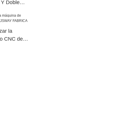
e Y Doble
o Máquina de
cia superior
zar la
no CNC de
AY FABRICA