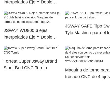
interpolados Eje Y Doble
jsway
husillo eléctrico Máquina de
torreta de potencia superior
dual104
JSWAY SAFE Tipo Sw
JSWAY WU800 6 ejes
Tyle Machine para el l
interpolados Eje Y Doble
de trabajo
husillo eléctrico Máquina de
torreta de potencia superior
dual22
Torreta Super Jsway Brand
Slant Bed CNC Tornio
Máquina de torno para
fresado CNC de 4 ejes
centro de mecanizado
Sauter servotorreta
SY500/S500/SY300/S