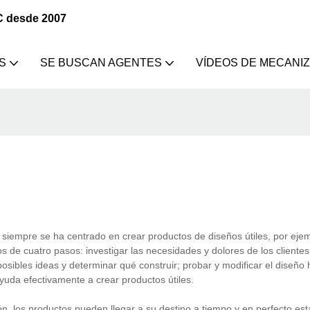
C desde 2007
S
SE BUSCAN AGENTES
VÍDEOS DE MECANI
 siempre se ha centrado en crear productos de diseños útiles, por ej
e cuatro pasos: investigar las necesidades y dolores de los clientes;
posibles ideas y determinar qué construir; probar y modificar el diseño
uda efectivamente a crear productos útiles.
, los productos pueden llegar a su destino a tiempo y en perfecto est