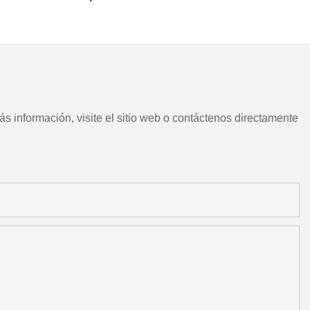
CNC chino con herramientas
motorizadas
s información, visite el sitio web o contáctenos directamente