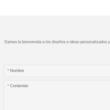
TD266 y herramient
motorizada.
Damos la bienvenida a los diseños e ideas personalizados y e
Nombre
Contenido