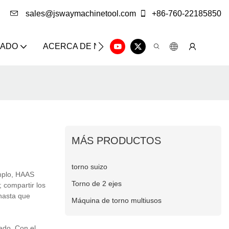
sales@jswaymachinetool.com
+86-760-22185850
ZADO
ACERCA DE NOSOTROS
SOLUCIÓN
CE
MÁS PRODUCTOS
torno suizo
emplo, HAAS
Torno de 2 ejes
 compartir los
 hasta que
Máquina de torno multiusos
ado. Con el