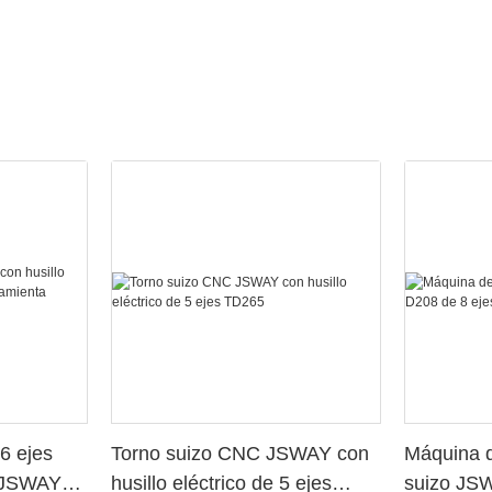
6 ejes
Torno suizo CNC JSWAY con
Máquina d
o JSWAY
husillo eléctrico de 5 ejes
suizo JS