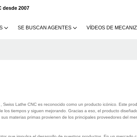
C desde 2007
S
SE BUSCAN AGENTES
VÍDEOS DE MECANI
 Swiss Lathe CNC es reconocido como un producto icónico. Este prod
de los tiempos y siguen mejorando. Gracias a eso, el producto diseñad
sus materias primas provienen de los principales proveedores del mer
r que impulsa el desarrollo de nuestros productos. En un mercado 