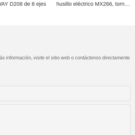
WAY D208 de 8 ejes
husillo eléctrico MX266, torno
CNC chino con herramientas
motorizadas
s información, visite el sitio web o contáctenos directamente