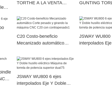
TORTHE A LA VENTA
GUNTING TOR
le
PARA LA VEZ
FABRICANTE PA
na de
erior
po
C20 Costo-beneficio
JSWAY WU800 6
Mecanizado automático
interpolados Ej
Corte pesado y girando la
husillo eléctric
máquina CNC C20 con
torreta de poten
contrapesado1
dual40
indle
JSWAY WU800 6 ejes
CNC
interpolados Eje Y Doble
husillo eléctrico Máquina de
torreta de potencia superior
dual75