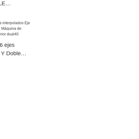
LE
RA Taller
 ejes
e Y Doble
o Máquina de
cia superior