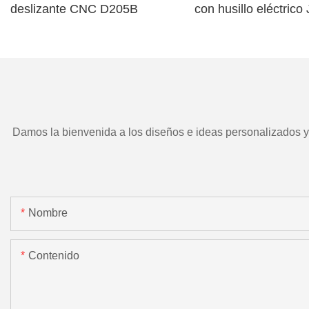
deslizante CNC D205B
con husillo eléctric
TD266 y herramient
motorizada.
Damos la bienvenida a los diseños e ideas personalizados y e
Nombre
Contenido