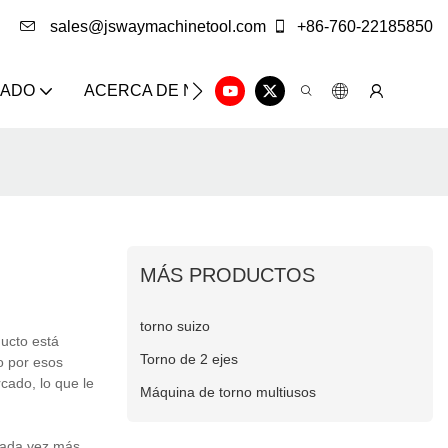
sales@jswaymachinetool.com
+86-760-22185850
ZADO
ACERCA DE NOSOTROS
SOLUCIÓN
CE
MÁS PRODUCTOS
torno suizo
ucto está
Torno de 2 ejes
o por esos
cado, lo que le
Máquina de torno multiusos
cada vez más