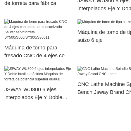
JSWAY WU800 6 ejes
de torreta para fábrica
interpolados Eje Y Dob
husillo eléctrico Máqui
torreta de potencia sup
Máquina de torno de ti
dual26
suizo 6 eje
Máquina de torno para
fresado CNC de 4 ejes con
centro de mecanizado
Sauter servotorreta
SY500/S500/SY300/S30011
CNC Lathe Machine Sp
JSWAY WU800 6 ejes
Bench Jsway Brand 
interpolados Eje Y Doble
Lathe
husillo eléctrico Máquina de
torreta de potencia superior
dual68