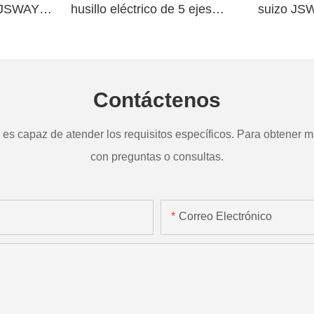
o JSWAY
husillo eléctrico de 5 ejes
suizo JS
a
TD265
Contáctenos
s capaz de atender los requisitos específicos. Para obtener má
con preguntas o consultas.
Correo Electrónico