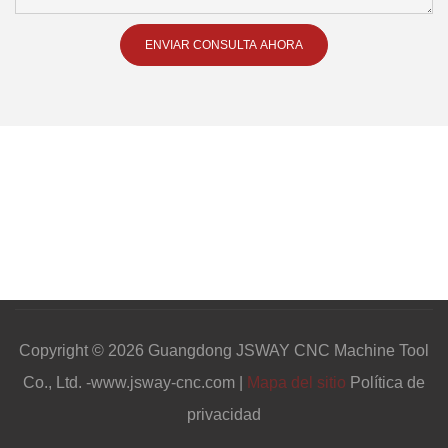
ENVIAR CONSULTA AHORA
Copyright © 2026 Guangdong JSWAY CNC Machine Tool
Co., Ltd. -www.jsway-cnc.com |
Mapa del sitio
Política de
privacidad