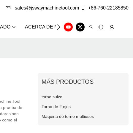
sales@jswaymachinetool.com
+86-760-22185850
ZADO
ACERCA DE NOSOTROS
SOLUCIÓN
CE
MÁS PRODUCTOS
torno suizo
chine Tool
Torno de 2 ejes
la prueba de
adores son
Máquina de torno multiusos
o como el