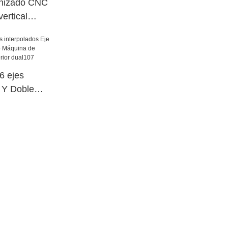
nizado CNC
vertical
 ejes
e Y Doble
o Máquina de
cia superior