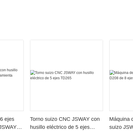
6 ejes
Torno suizo CNC JSWAY con
Máquina d
o JSWAY
husillo eléctrico de 5 ejes
suizo JS