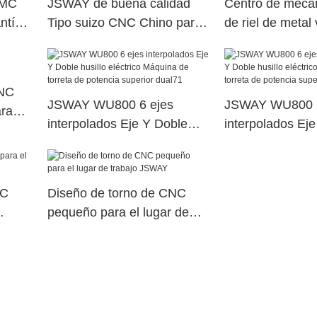
VMC
JSWAY de buena calidad
Centro de meca
ntía
Tipo suizo CNC Chino para
de riel de metal 
el lugar de trabajo
JSWAY
NC
JSWAY WU800 6 ejes
JSWAY WU800 6
ara
interpolados Eje Y Doble
interpolados Ej
husillo eléctrico Máquina de
husillo eléctric
torreta de potencia superior
torreta de poten
dual71
dual107
NC
Diseño de torno de CNC
pequeño para el lugar de
trabajo JSWAY