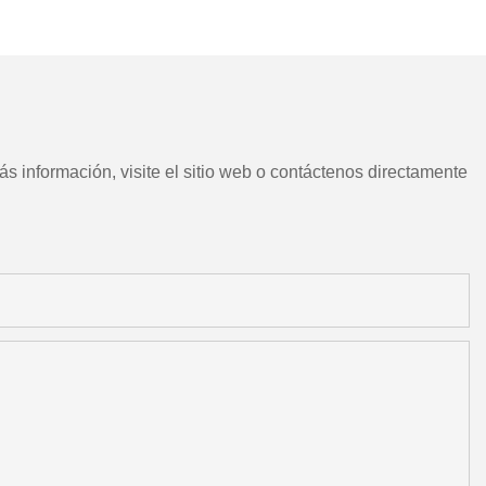
CNC chino con herramientas
motorizadas
s información, visite el sitio web o contáctenos directamente