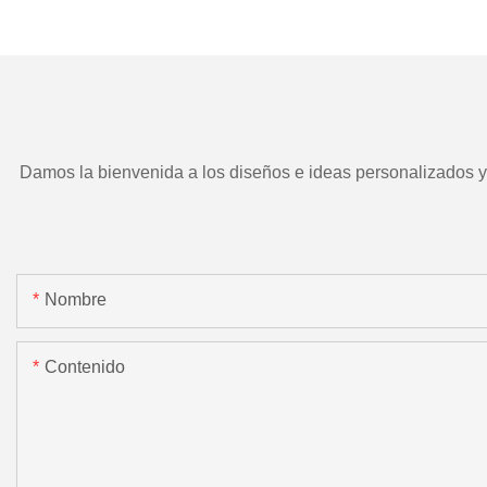
TD266 y herramient
motorizada.
Damos la bienvenida a los diseños e ideas personalizados y e
Nombre
Contenido