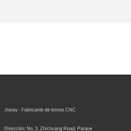
Jsway - Fabricante de tornos CNC
Dirección: No. 3, Zhichuang Road, Parque