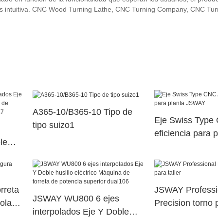
ás intuitiva. CNC Wood Turning Lathe, CNC Turning Company, CNC Tur
A365-10/B365-10 Tipo de
Eje Swiss Type
tipo suizo1
eficiencia para p
le
JSWAY
na de
erior
rreta
JSWAY Professi
JSWAY WU800 6 ejes
ola
Precision torno p
interpolados Eje Y Doble