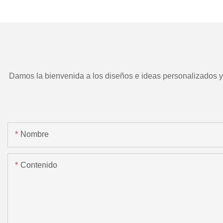
TD266 y herramient
motorizada.
Damos la bienvenida a los diseños e ideas personalizados y e
Nombre
Contenido