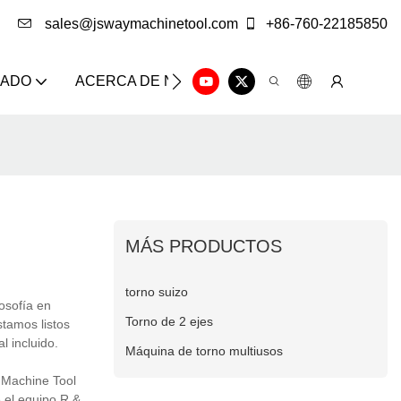
sales@jswaymachinetool.com
+86-760-22185850
ZADO
ACERCA DE NOSOTROS
SOLUCIÓN
CE
MÁS PRODUCTOS
torno suizo
losofía en
Torno de 2 ejes
tamos listos
l incluido.
Máquina de torno multiusos
 Machine Tool
e el equipo R &