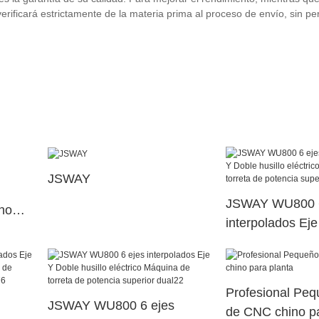
rificará estrictamente de la materia prima al proceso de envío, sin per
JSWAY
JSWAY WU800 6
rno
interpolados Ej
husillo eléctric
torreta de poten
dual47
Profesional Peq
JSWAY WU800 6 ejes
de CNC chino pa