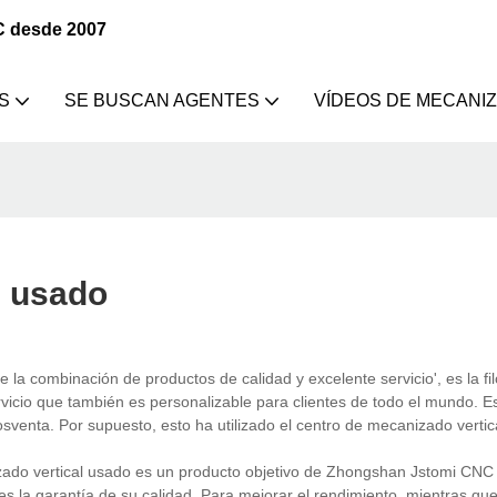
C desde 2007
S
SE BUSCAN AGENTES
VÍDEOS DE MECANI
l usado
e la combinación de productos de calidad y excelente servicio', es la fi
io que también es personalizable para clientes de todo el mundo. Es
venta. Por supuesto, esto ha utilizado el centro de mecanizado vertica
izado vertical usado es un producto objetivo de Zhongshan Jstomi CNC
es la garantía de su calidad. Para mejorar el rendimiento, mientras qu