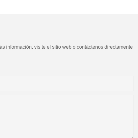
CNC chino con herramientas
motorizadas
s información, visite el sitio web o contáctenos directamente