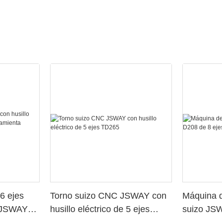
6 ejes
Torno suizo CNC JSWAY con
Máquina d
o JSWAY
husillo eléctrico de 5 ejes
suizo JS