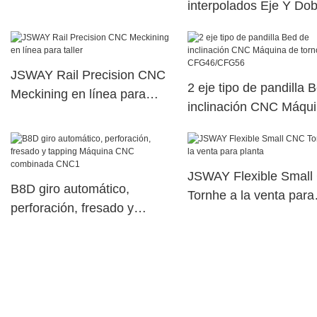
interpolados Eje Y Dob
husillo eléctrico Máqui
torreta de potencia sup
dual76
JSWAY Rail Precision CNC
2 eje tipo de pandilla 
Meckining en línea para
inclinación CNC Máqu
taller
torno CFG46/CFG56
JSWAY Flexible Smal
B8D giro automático,
Tornhe a la venta para
perforación, fresado y
planta
tapping Máquina CNC
combinada CNC1