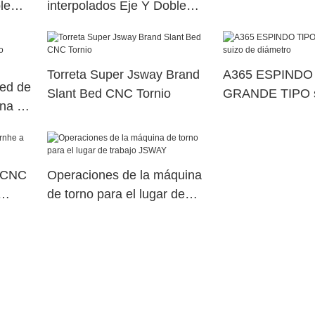
le
interpolados Eje Y Doble
na de
husillo eléctrico Máquina de
erior
torreta de potencia superior
dual22
Torreta Super Jsway Brand
A365 ESPINDO
Bed de
Slant Bed CNC Tornio
GRANDE TIPO s
ina de
diámetro
l CNC
Operaciones de la máquina
de torno para el lugar de
trabajo JSWAY