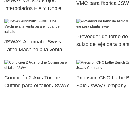
JSWAY WU800 6 ejes
VMC para fábrica JS
interpolados Eje Y Doble
husillo eléctrico Máquina de
torreta de potencia superior
dual78
Proveedor de torno de 
JSWAY Automatic Swiss
suizo del eje para plan
Lathe Machine a la venta
jsway
para el lugar de trabajo
Condición 2 Axis Tordhe
Precision CNC Lathe 
Cutting para el taller JSWAY
Sale Jsway Company