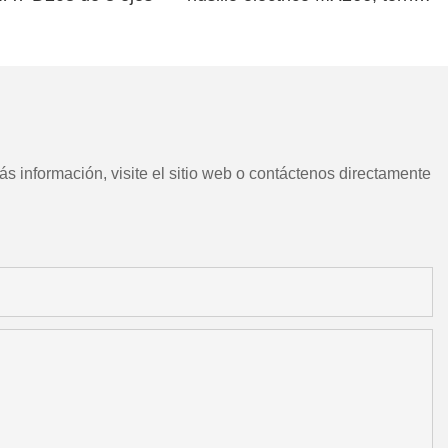
CNC chino con herramientas
motorizadas
s información, visite el sitio web o contáctenos directamente