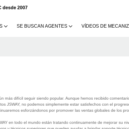
C desde 2007
S
SE BUSCAN AGENTES
VÍDEOS DE MECANI
 aún más difícil seguir siendo popular. Aunque hemos recibido comentari
oductos JSWAY, no podemos simplemente estar satisfechos con el progres
tinuaremos esforzándonos por promover las ventas globales de los pro
WAY en todo el mundo están tratando continuamente de mejorar su nive
os y técnicos superiores que pueden ayudar a brindar soporte técnico