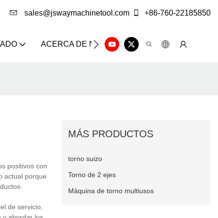
sales@jswaymachinetool.com
+86-760-22185850
ZADO
ACERCA DE NOSOTROS
SOLUCIÓN
CE
MÁS PRODUCTOS
torno suizo
os positivos con
Torno de 2 ejes
o actual porque
ductos.
Máquina de torno multiusos
l de servicio,
 y abordar los