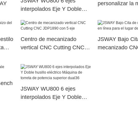
JSWAY WU800 6 ejes
WAY
personalizar la 
interpolados Eje Y Doble
Jsway
husillo eléctrico Máquina de
torreta de potencia superior
dual63
estilo
Centro de mecanizado
JSWAY Bajo Cit
ta
vertical CNC Cutting CNC
mecanizado CNC
JDP1890 con 5 eje
para el lugar de 
Bench
JSWAY WU800 6 ejes
interpolados Eje Y Doble
husillo eléctrico Máquina de
torreta de potencia superior
dual36