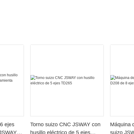
6 ejes
Torno suizo CNC JSWAY con
Máquina d
o JSWAY
husillo eléctrico de 5 ejes
suizo JS