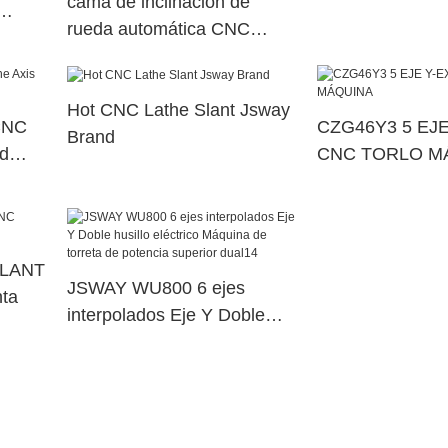
cama de inclinación de
rueda automática CNC
torno
Lathe Gang Jsway Brand
Company
Hot CNC Lathe Slant Jsway
CNC
CZG46Y3 5 EJE
Brand
nd
CNC TORLO M
SLANT
JSWAY WU800 6 ejes
ta
interpolados Eje Y Doble
husillo eléctrico Máquina de
torreta de potencia superior
dual14