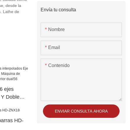
se, desde la
Envía tu consulta
s. Lathe de
Nombre
Email
Contenido
 ejes
e Y Doble
o Máquina de
ENVIAR CONSULTA AHORA
cia superior
barras HD-