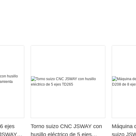
6 ejes
Torno suizo CNC JSWAY con
Máquina d
o JSWAY
husillo eléctrico de 5 ejes
suizo JS