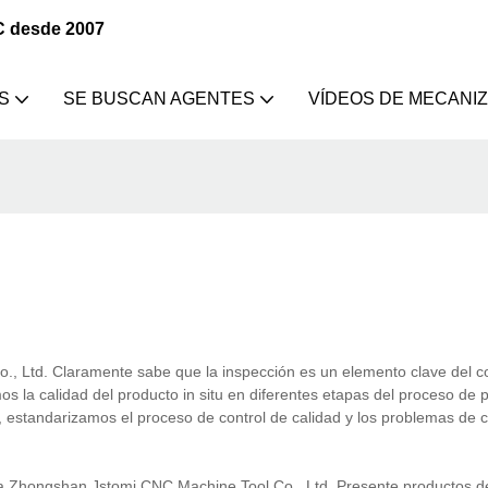
C desde 2007
S
SE BUSCAN AGENTES
VÍDEOS DE MECANI
 Ltd. Claramente sabe que la inspección es un elemento clave del co
os la calidad del producto in situ en diferentes etapas del proceso de 
n, estandarizamos el proceso de control de calidad y los problemas de c
 Zhongshan Jstomi CNC Machine Tool Co., Ltd. Presente productos d