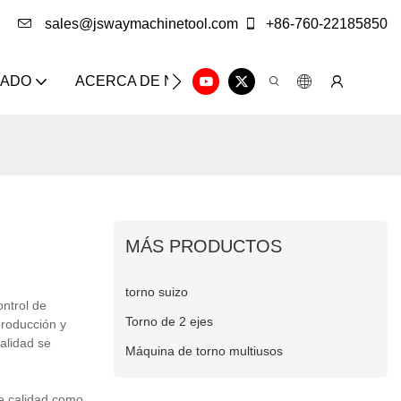
sales@jswaymachinetool.com
+86-760-22185850
ZADO
ACERCA DE NOSOTROS
SOLUCIÓN
CE
MÁS PRODUCTOS
torno suizo
ntrol de
Torno de 2 ejes
producción y
alidad se
Máquina de torno multiusos
e calidad como