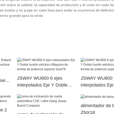
ón sobre la calidad, la capacidad de producción y el costo en cada fa
 se evalúa y se juzga en cada fase para evitar la ocurrencia de defecto
torno grande para la venta
JSWAY WU800 6 ejes
JSWAY WU800 6
Swiss
interpolados Eje Y Doble
interpolados Ej
husillo eléctrico Máquina de
husillo eléctric
torreta de potencia superior
torreta de poten
alimentador de 
dual78
dual56
de 2
ZNX18