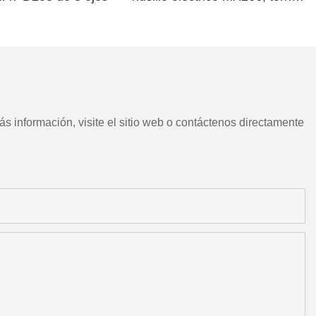
CNC chino con herramientas
motorizadas
s información, visite el sitio web o contáctenos directamente