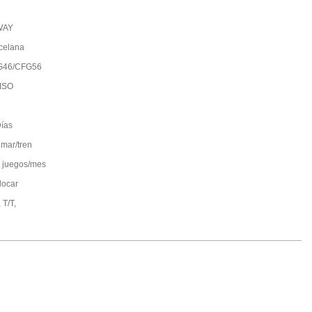
WAY
celana
G46/CFG56
ISO
ías
 mar/tren
 juegos/mes
locar
 T/T,