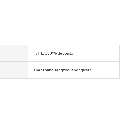
T/T L/C30\% depósito
shenzhenguangzhouzhongshan