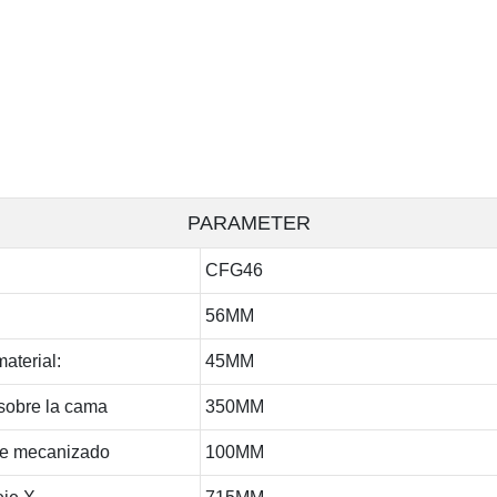
PARAMETER
CFG46
56MM
aterial:
45MM
sobre la cama
350MM
de mecanizado
100MM