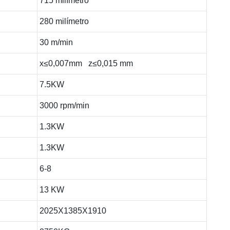
715 milímetro
280 milímetro
30 m/min
x≤0,007mm z≤0,015 mm
7.5KW
3000 rpm/min
1.3KW
1.3KW
6-8
13 KW
2025X1385X1910