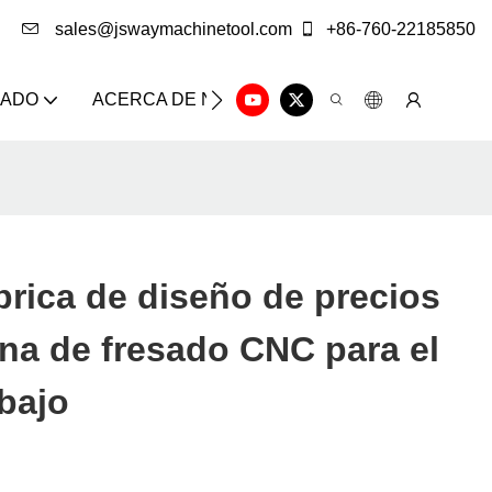
sales@jswaymachinetool.com
+86-760-22185850
ZADO
ACERCA DE NOSOTROS
SOLUCIÓN
CE
brica de diseño de precios
na de fresado CNC para el
abajo