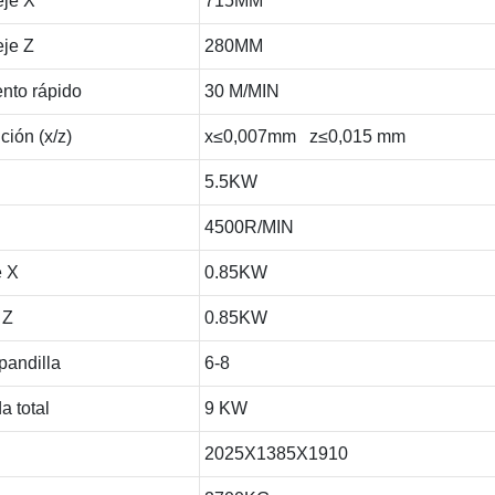
eje X
715MM
eje Z
280MM
nto rápido
30 M/MIN
ción (x/z)
x≤0,007mm z≤0,015 mm
5.5KW
4500R/MIN
e X
0.85KW
 Z
0.85KW
pandilla
6-8
a total
9 KW
2025X1385X1910