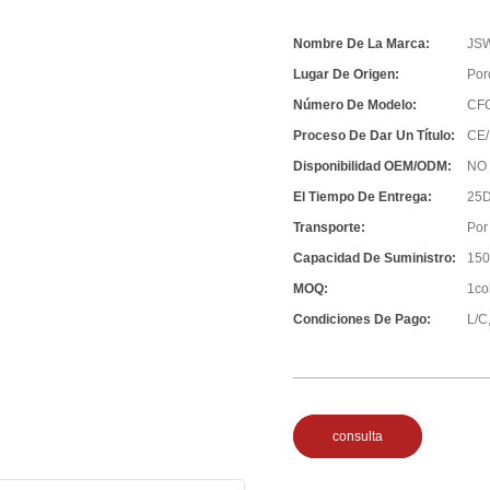
Nombre De La Marca:
JS
Lugar De Origen:
Por
Número De Modelo:
CF
Proceso De Dar Un Título:
CE/
Disponibilidad OEM/ODM:
NO
El Tiempo De Entrega:
25D
Transporte:
Por
Capacidad De Suministro:
150
MOQ:
1co
Condiciones De Pago:
L/C,
consulta