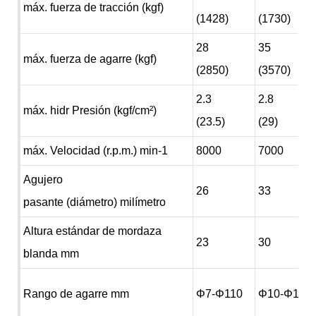
máx. fuerza de tracción (kgf)
(1428)
(1730)
28
35
máx. fuerza de agarre (kgf)
(2850)
(3570)
2.3
2.8
máx. hidr Presión (kgf/cm²)
(23.5)
(29)
máx. Velocidad (r.p.m.) min-1
8000
7000
Agujero
26
33
pasante (diámetro) milímetro
Altura estándar de mordaza
23
30
blanda mm
Rango de agarre mm
Φ7-Φ110
Φ10-Φ135