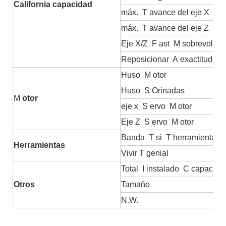
California
capacidad
máx.
T
avance del eje X
máx.
T
avance del eje Z
Eje X/Z
F
ast
M
sobrevolan
Reposicionar
A
exactitud
Huso
M
otor
Huso
S
Orinadas
M
otor
eje x
S
ervo
M
otor
Eje Z
S
ervo
M
otor
Banda
T
si
T
herramientas
Herramientas
Vivir
T
genial
Total
I
instalado
C
capacida
Otros
Tamaño
N.W.