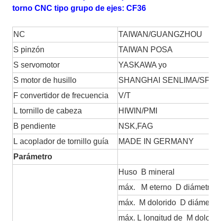
torno CNC tipo grupo de ejes: CF36
NC
TAIWAN/GUANGZHOU
S
pinzón
TAIWAN POSA
S
servomotor
YASKAWA
yo
S
motor de husillo
SHANGHAI SENLIMA/SFC
F
convertidor de frecuencia
V/T
L
tornillo de cabeza
HIWIN/PMI
B
pendiente
NSK,FAG
L
acoplador de tornillo guía
MADE IN GERMANY
Parámetro
Huso
B
mineral
máx.
M
eterno
D
diámetro:
máx.
M
dolorido
D
diámetro
máx.
L
longitud de
M
dolorid