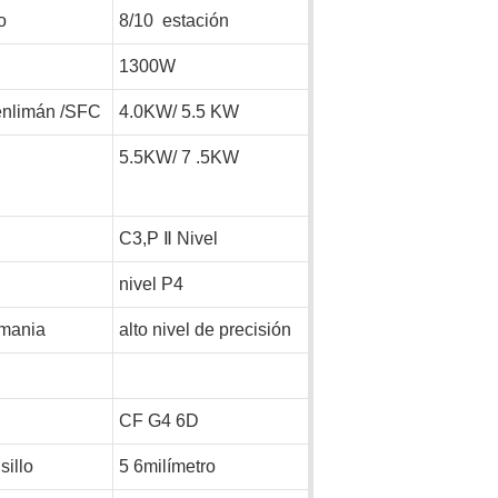
o
8/10
estación
1300W
nlimán
/SFC
4.0KW/
5.5
KW
5.5KW/
7
.5KW
C3,P
Ⅱ
Nivel
nivel P4
mania
alto nivel de precisión
CF
G4
6D
sillo
5
6milímetro