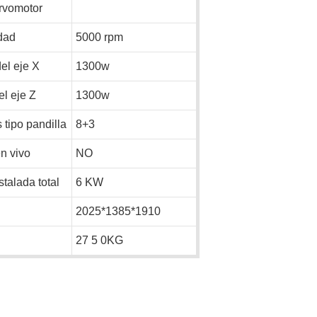
rvomotor
dad
5000 rpm
el eje X
1300w
l eje Z
1300w
tipo pandilla
8+3
n vivo
NO
talada total
6
KW
2025*1385*1910
27
5
0KG