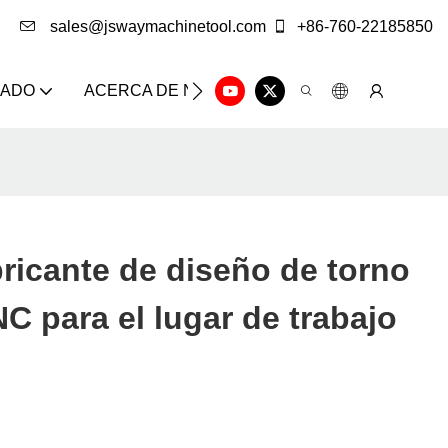
sales@jswaymachinetool.com
+86-760-22185850
ZADO
ACERCA DE NOSOTROS
SOLUCIÓN
CE
bricante de diseño de torno
C para el lugar de trabajo