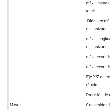
máx.
metro
u
teral:
Diámetro má
mecanizado
máx.
longit
mecanizado
máx. recorrid
máx. recorrid
Eje X/Z de m
rápido
Precisión de 
M
otor
Convertidor 