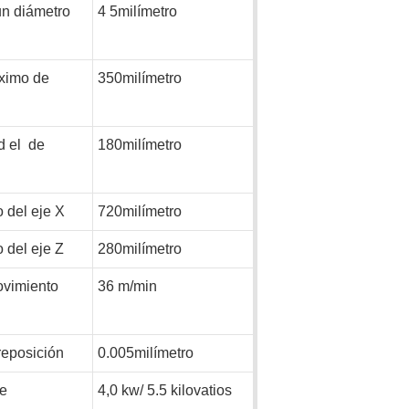
n
diámetro
4
5milímetro
ximo de
350milímetro
ud
el
de
180milímetro
o del eje X
720milímetro
o del eje Z
280milímetro
ovimiento
36
m/min
reposición
0.005milímetro
de
4,0 kw/
5.5
kilovatios