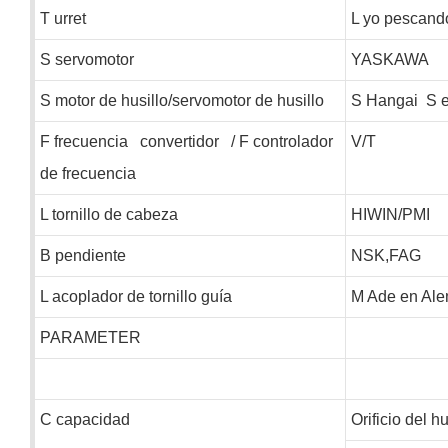
T
urret
L
yo pescand
S
servomotor
YASKAWA
S
motor de husillo/servomotor de husillo
S
Hangai
S
e
F
frecuencia
convertidor
/
F
controlador
V/T
de frecuencia
L
tornillo de cabeza
HIWIN/PMI
B
pendiente
NSK,FAG
L
acoplador de tornillo guía
M
Ade en Ale
PARAMETER
C
capacidad
Orificio del hu