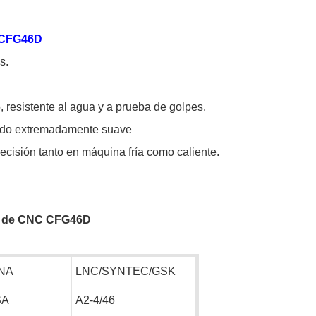
a CFG46D
s.
 resistente al agua y a prueba de golpes.
ado extremadamente suave
ecisión tanto en máquina fría como caliente.
no de CNC CFG46D
NA
LNC/SYNTEC/GSK
SA
A2-4/46