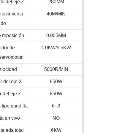
do del eje Z
280MM
 movimiento
40M/MIN
ido
e reposición
0.005MM
idor de
4.0KW/5.5KW
/servomotor
elocidad
5000R/MIN
 del eje X
850W
 del eje Z
850W
tipo pandilla
6--9
ta en vivo
NO
talada total
6KW