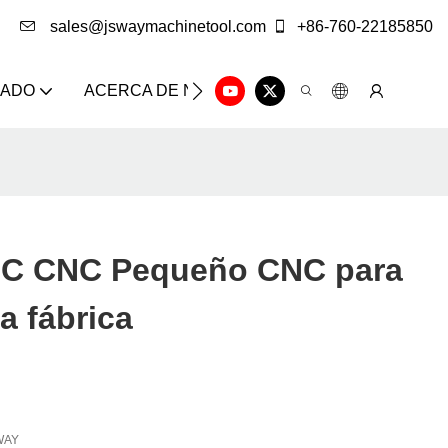
sales@jswaymachinetool.com
+86-760-22185850
ZADO
ACERCA DE NOSOTROS
SOLUCIÓN
CE
NC CNC Pequeño CNC para
a fábrica
WAY