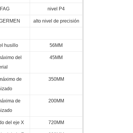
,FAG
nivel P4
 GERMEN
alto nivel de precisión
el husillo
56MM
máximo del
45MM
rial
máximo de
350MM
izado
máxima de
200MM
izado
do del eje X
720MM