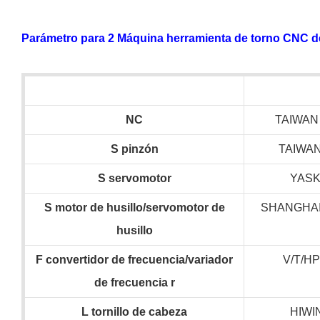
Parámetro para 2 Máquina herramienta de torno CNC d
NC
TAIWAN
S
pinzón
TAIWA
S
servomotor
YAS
S
motor de husillo/servomotor de
SHANGHAI
husillo
F
convertidor de frecuencia/variador
V/T/H
de frecuencia
r
L
tornillo de cabeza
HIWI