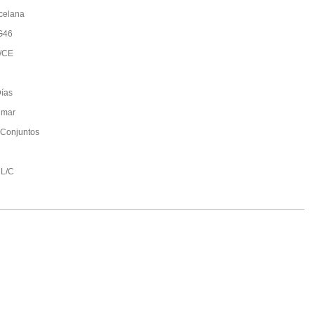
celana
G46
/CE
ías
 mar
Conjuntos
 L/C