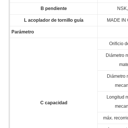
B
pendiente
NSK
L
acoplador de tornillo guía
MADE IN
Parámetro
Orificio d
Diámetro 
mate
Diámetro 
mecan
Longitud 
C
capacidad
mecan
máx. recorri