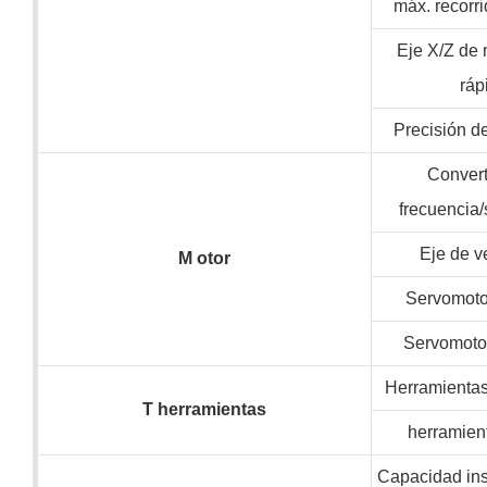
máx. recorri
Eje X/Z de
ráp
Precisión d
Convert
frecuencia
Eje de v
M
otor
Servomotor
Servomotor
Herramientas 
T
herramientas
herramien
Capacidad ins