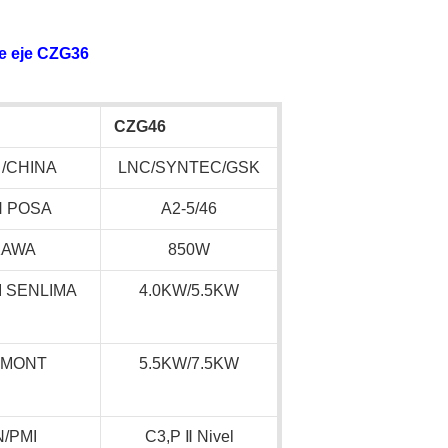
e eje CZG36
CZG46
 /CHINA
LNC/SYNTEC/GSK
N POSA
A2-5/46
KAWA
850W
 SENLIMA
4.0KW/5.5KW
PMONT
5.5KW/7.5KW
N/PMI
C3,P
Ⅱ
Nivel