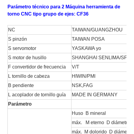
Parámetro técnico para 2 Máquina herramienta de
torno CNC tipo grupo de ejes: CF36
NC
TAIWAN/GUANGZHOU
S
pinzón
TAIWAN POSA
S
servomotor
YASKAWA
yo
S
motor de husillo
SHANGHAI SENLIMA/SFC
F
convertidor de frecuencia
V/T
L
tornillo de cabeza
HIWIN/PMI
B
pendiente
NSK,FAG
L
acoplador de tornillo guía
MADE IN GERMANY
Parámetro
Huso
B
mineral
máx.
M
eterno
D
diámetro:
máx.
M
dolorido
D
diámetro