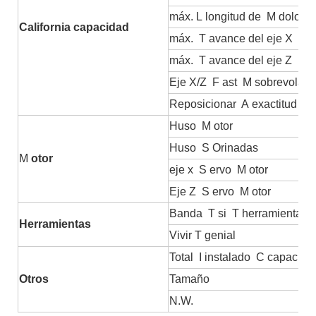
máx.
L
longitud de
M
dolorid
California
capacidad
máx.
T
avance del eje X
máx.
T
avance del eje Z
Eje X/Z
F
ast
M
sobrevolan
Reposicionar
A
exactitud
Huso
M
otor
Huso
S
Orinadas
M
otor
eje x
S
ervo
M
otor
Eje Z
S
ervo
M
otor
Banda
T
si
T
herramientas
Herramientas
Vivir
T
genial
Total
I
instalado
C
capacida
Otros
Tamaño
N.W.