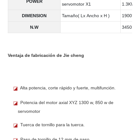
POWER
servomotor X1
1.3KW
DIMENSION
Tamaño( Lx Ancho x H )
1900*130
N.W
3450KG
Ventaja de fabricación de Jie cheng
Alta potencia, corte rápido y fuerte, multifunción.
◪
Potencia del motor axial XYZ 1300 w, 850 w de
◪
servomotor
Tuerca de tornillo para la tuerca.
◪
Paso de tornillo de 12 mm de paso
◪