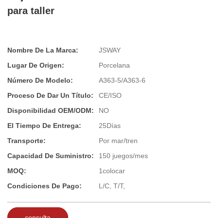
para taller
Nombre De La Marca:
JSWAY
Lugar De Origen:
Porcelana
Número De Modelo:
A363-5/A363-6
Proceso De Dar Un Título:
CE/ISO
Disponibilidad OEM/ODM:
NO
El Tiempo De Entrega:
25Días
Transporte:
Por mar/tren
Capacidad De Suministro:
150 juegos/mes
MOQ:
1colocar
Condiciones De Pago:
L/C, T/T,
consulta