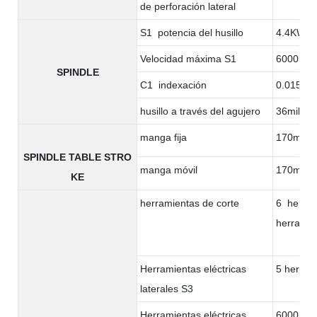
de perforación lateral
S1 potencia del husillo
4.4KW
Velocidad máxima S1
6000rpm
SPINDLE
C1 indexación
0.015°
husillo a través del agujero
36milíme
manga fija
170milím
SPINDLE TABLE STRO
manga móvil
170milím
KE
herramientas de corte
6 herram
herramie
Herramientas eléctricas
5 herram
laterales S3
Herramientas eléctricas
6000rpm