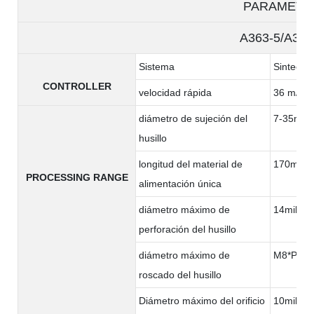
PARAMETE
A363-5/A363
Sistema
Sintec
CONTROLLER
velocidad rápida
36 m/min
diámetro de sujeción del
7-35mm
husillo
longitud del material de
170milím
PROCESSING RANGE
alimentación única
diámetro máximo de
14milíme
perforación del husillo
diámetro máximo de
M8*P1.2
roscado del husillo
Diámetro máximo del orificio
10milíme