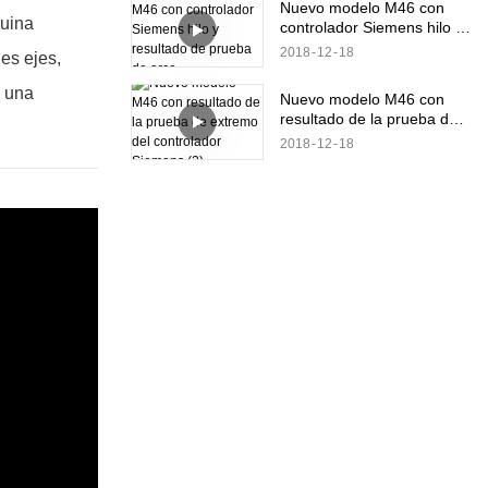
Nuevo modelo M46 con
quina
controlador Siemens hilo y
resultado de prueba de
2018
12
18
es ejes,
arco
a una
Nuevo modelo M46 con
resultado de la prueba de
extremo del controlador
2018
12
18
Siemens (2)