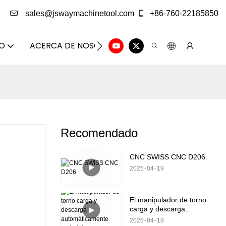
sales@jswaymachinetool.com
+86-760-22185850
DO
ACERCA DE NOSOTROS
SOLUCIÓN
CENTRO
Recomendado
CNC SWISS CNC D206
2025
04
19
El manipulador de torno
carga y descarga
automáticamente
2025
04
18