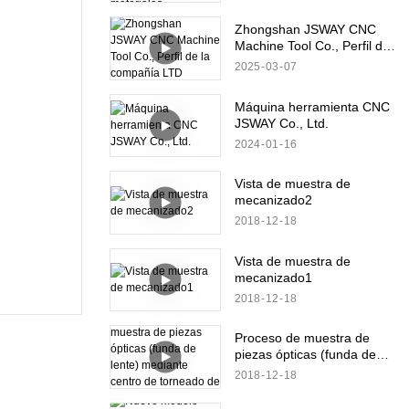
materiales
Zhongshan JSWAY CNC
Machine Tool Co., Perfil de
la compañía LTD
2025
03
07
Máquina herramienta CNC
JSWAY Co., Ltd.
2024
01
16
Vista de muestra de
mecanizado2
2018
12
18
Vista de muestra de
mecanizado1
2018
12
18
Proceso de muestra de
piezas ópticas (funda de
lente) mediante centro de
2018
12
18
torneado de metal B8D