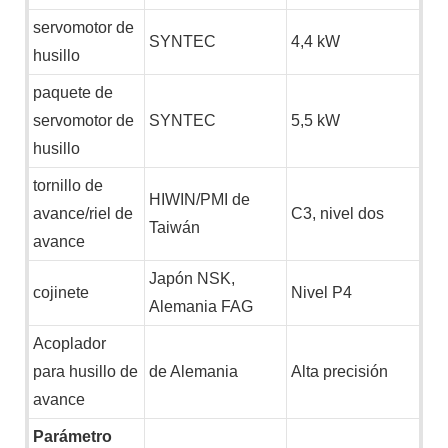
servomotor de
SYNTEC
4,4 kW
husillo
paquete de
servomotor de
SYNTEC
5,5 kW
husillo
tornillo de
HIWIN/PMI de
avance/riel de
C3, nivel dos
Taiwán
avance
Japón NSK,
cojinete
Nivel P4
Alemania FAG
Acoplador
para husillo de
de Alemania
Alta precisión
avance
Parámetro