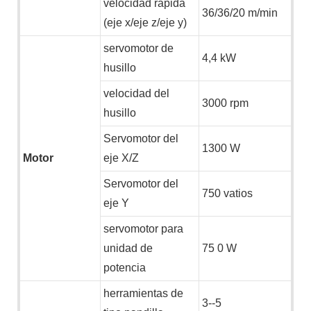
velocidad rápida
36/36/20 m/min
(eje x/eje z/eje y)
servomotor de
4,4 kW
husillo
velocidad del
3000 rpm
husillo
Servomotor del
1300 W
Motor
eje X/Z
Servomotor del
750 vatios
eje Y
servomotor para
unidad de
75
0 W
potencia
herramientas de
3--5