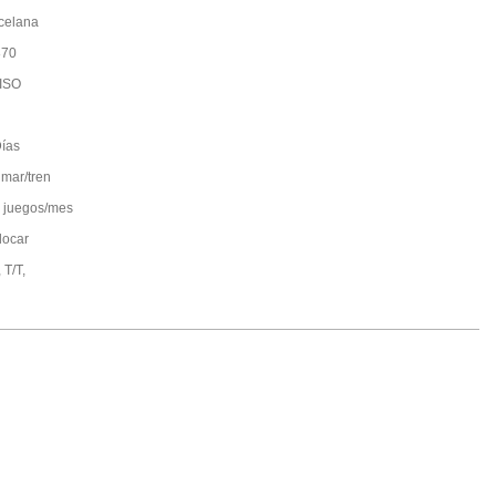
celana
870
ISO
ías
 mar/tren
 juegos/mes
locar
 T/T,