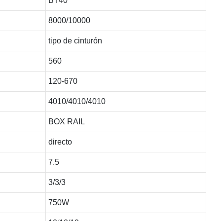
BT40
8000/10000
tipo de cinturón
560
120-670
4010/4010/4010
BOX RAIL
directo
7.5
3/3/3
750W