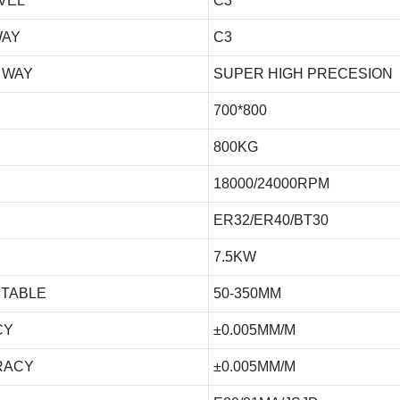
EVEL
C3
WAY
C3
E WAY
SUPER HIGH PRECESION
700*800
800KG
18000/24000RPM
ER32/ER40/BT30
7.5KW
 TABLE
50-350MM
CY
±0.005MM/M
RACY
±0.005MM/M