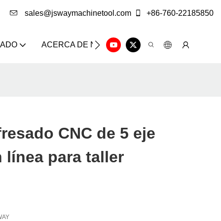
sales@jswaymachinetool.com
+86-760-22185850
ZADO
ACERCA DE NOSOTROS
SOLUCIÓN
CE
fresado CNC de 5 eje
línea para taller
WAY