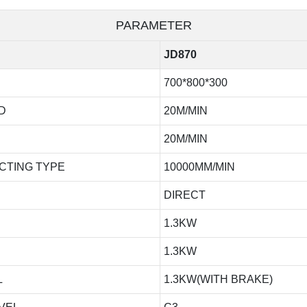
PARAMETER
JD870
700*800*300
D
20M/MIN
20M/MIN
CTING TYPE
10000MM/MIN
DIRECT
1.3KW
1.3KW
L
1.3KW(WITH BRAKE)