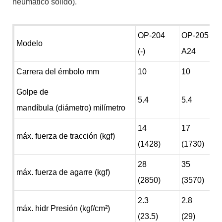
neumático sólido).
OP-204
OP-205
Modelo
(-)
A24
Carrera del émbolo mm
10
10
Golpe de
5.4
5.4
mandíbula (diámetro) milímetro
14
17
máx. fuerza de tracción (kgf)
(1428)
(1730)
28
35
máx. fuerza de agarre (kgf)
(2850)
(3570)
2.3
2.8
máx. hidr Presión (kgf/cm²)
(23.5)
(29)