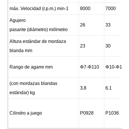
máx. Velocidad (r.p.m.) min-1
8000
7000
Agujero
26
33
pasante (diámetro) milímetro
Altura estándar de mordaza
23
30
blanda mm
Rango de agarre mm
Φ7-Φ110
Φ10-Φ135
(con mordazas blandas
3.8
6.1
estándar) kg
Cilindro a juego
P0928
P1036