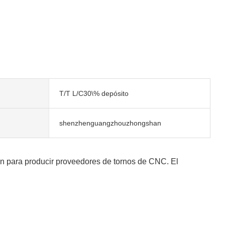
T/T L/C30\% depósito
shenzhenguangzhouzhongshan
ón para producir proveedores de tornos de CNC. El