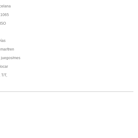
celana
L1065
ISO
ías
 mar/tren
 juegos/mes
locar
 T/T,