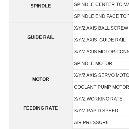
SPINDLE CENTER TO M
SPINDLE
SPINDLE END FACE TO 
X/Y/Z AXIS BALL SCREW
GUIDE RAIL
X/Y/Z AXIS GUIDE RAIL
X/Y/Z AXIS MOTOR CON
SPINDLE MOTOR
X/Y/Z AXIS SERVO MOT
MOTOR
COOLANT PUMP MOTO
X/Y/Z WORKING RATE
FEEDING RATE
X/Y/Z RAPID SPEED
AIR PRESSURE