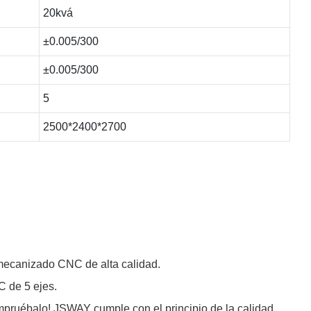
20kvá
±0.005/300
±0.005/300
5
2500*2400*2700
mecanizado CNC de alta calidad.
C de 5 ejes.
mpruébalo! JSWAY cumple con el principio de la calidad,