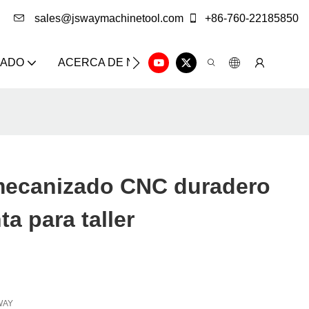
sales@jswaymachinetool.com
+86-760-22185850
ZADO
ACERCA DE NOSOTROS
SOLUCIÓN
CE
mecanizado CNC duradero
a para taller
WAY