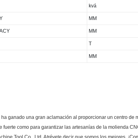
kvá
Y
MM
RACY
MM
T
MM
a ganado una gran aclamación al proporcionar un centro de 
te fuerte como para garantizar las artesanías de la molienda CN
hine Tool Co., Ltd. Atrévete decir que somos los mejores. ¡Co