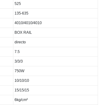
525
135-635
4010/4010/4010
BOX RAIL
directo
7.5
3/3/3
750W
10/10/10
15/15/15
6kg/cm²