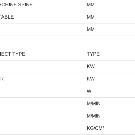
ACHINE SPINE
MM
TABLE
MM
MM
NECT TYPE
TYPE
KW
OR
KW
R
W
M/MIN
M/MIN
KG/CM²