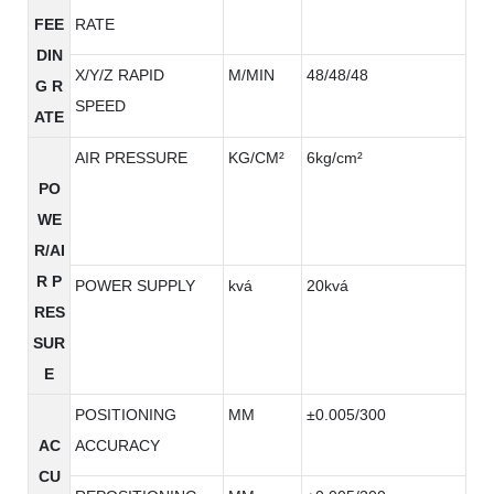
FEE
RATE
DIN
X/Y/Z RAPID
M/MIN
48/48/48
G R
SPEED
ATE
AIR PRESSURE
KG/CM²
6kg/cm²
PO
WE
R/AI
R P
POWER SUPPLY
kvá
20kvá
RES
SUR
E
POSITIONING
MM
±0.005/300
AC
ACCURACY
CU