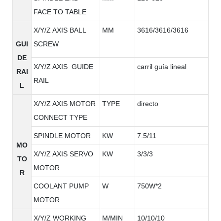
FACE TO TABLE
X/Y/Z AXIS BALL
MM
3616/3616/3616
GUI
SCREW
DE
X/Y/Z AXIS GUIDE
carril guía lineal
RAI
RAIL
L
X/Y/Z AXIS MOTOR
TYPE
directo
CONNECT TYPE
SPINDLE MOTOR
KW
7.5/11
MO
X/Y/Z AXIS SERVO
KW
3/3/3
TO
MOTOR
R
COOLANT PUMP
W
750W*2
MOTOR
X/Y/Z WORKING
M/MIN
10/10/10