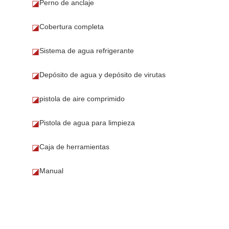
Perno de anclaje
◪
Cobertura completa
◪
Sistema de agua refrigerante
◪
Depósito de agua y depósito de virutas
◪
pistola de aire comprimido
◪
Pistola de agua para limpieza
◪
Caja de herramientas
◪
Manual
◪