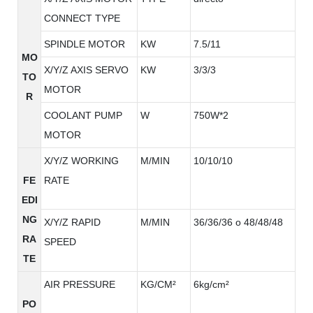
CONNECT TYPE
SPINDLE MOTOR
KW
7.5/11
MO
X/Y/Z AXIS SERVO
KW
3/3/3
TO
MOTOR
R
COOLANT PUMP
W
750W*2
MOTOR
X/Y/Z WORKING
M/MIN
10/10/10
FE
RATE
EDI
NG
X/Y/Z RAPID
M/MIN
36/36/36 o 48/48/48
RA
SPEED
TE
AIR PRESSURE
KG/CM²
6kg/cm²
PO