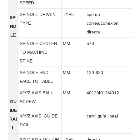
SPEED
SPINDLE DRIVEN
TYPE
tipo de
SPI
TYPE
correa/conexión
ND
directa
LE
SPINDLE CENTER
MM
570
TO MACHINE
SPINE
SPINDLE END
MM
120-620
FACE TO TABLE
X/Y/Z AXIS BALL
MM
4012/4012/4012
GU
SCREW
IDE
X/Y/Z AXIS GUIDE
carril guía lineal
RAI
RAIL
L
X/Y/Z AXIS MOTOR
TYPE
directo