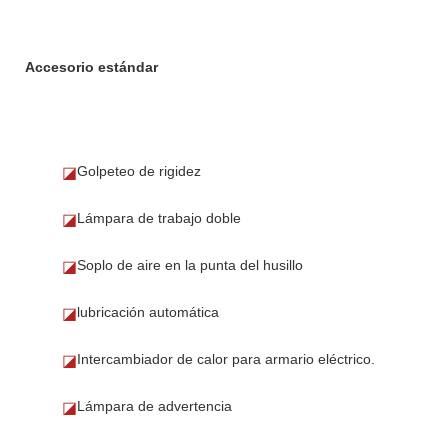
Accesorio estándar
Golpeteo de rigidez
◪
Lámpara de trabajo doble
◪
Soplo de aire en la punta del husillo
◪
lubricación automática
◪
Intercambiador de calor para armario eléctrico.
◪
Lámpara de advertencia
◪