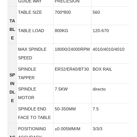
GUIDE WAY
PRECESION
TABLE SIZE
700*800
560
TA
BL
TABLE LOAD
800KG
120-670
E
MAX SPINDLE
18000/24000RPM
4010/4010/4010
SPEED
SPINDLE
ER32/ER40/BT30
BOX RAIL
SP
TAPPER
IN
SPINDLE
7.5KW
directo
DL
MOTOR
E
SPINDLE END
50-350MM
7.5
FACE TO TABLE
POSITIONING
±0.005MM/M
3/3/3