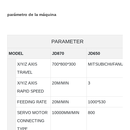
parámetro de la máquina
PARAMETER
MODEL
JD870
JD650
X/Y/Z AXIS
700*800*300
MITSUBICHI/FANUC
TRAVEL
X/Y/Z AXIS
20M/MIN
3
RAPID SPEED
FEEDING RATE
20M/MIN
1000*530
SERVO MOTOR
10000MM/MIN
800
CONNECTING
TYPE