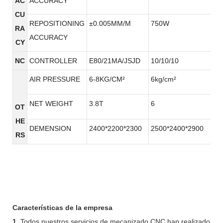
AC
ACCURACY
CU
REPOSITIONING
±0.005MM/M
750W
RA
ACCURACY
CY
NC
CONTROLLER
E80/21MA/JSJD
10/10/10
AIR PRESSURE
6-8KG/CM²
6kg/cm²
NET WEIGHT
3.8T
6
OT
HE
DEMENSION
2400*2200*2300
2500*2400*2900
RS
Características de la empresa
1.
Todos nuestros servicios de mecanizado CNC han realizado