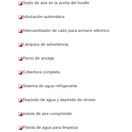
Soplo de aire en la punta del husillo
◪
lubricación automática
◪
Intercambiador de calor para armario eléctrico.
◪
Lámpara de advertencia
◪
Perno de anclaje
◪
Cobertura completa
◪
Sistema de agua refrigerante
◪
Depósito de agua y depósito de virutas
◪
pistola de aire comprimido
◪
Pistola de agua para limpieza
◪