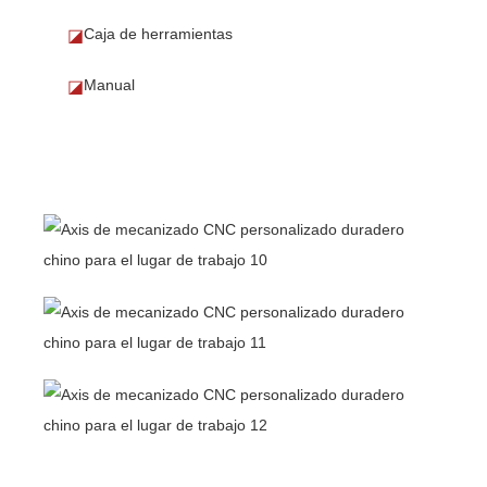
Caja de herramientas
◪
Manual
◪