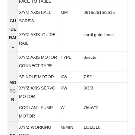
FACE TO TABLE
X/Y/Z AXIS BALL
MM
3616/3616/3616
GU
SCREW
IDE
X/Y/Z AXIS GUIDE
carril guía lineal
RAI
RAIL
L
X/Y/Z AXIS MOTOR
TYPE
directo
CONNECT TYPE
SPINDLE MOTOR
KW
7.5/11
MO
X/Y/Z AXIS SERVO
KW
3/3/3
TO
MOTOR
R
COOLANT PUMP
W
750W*2
MOTOR
X/Y/Z WORKING
M/MIN
10/10/10