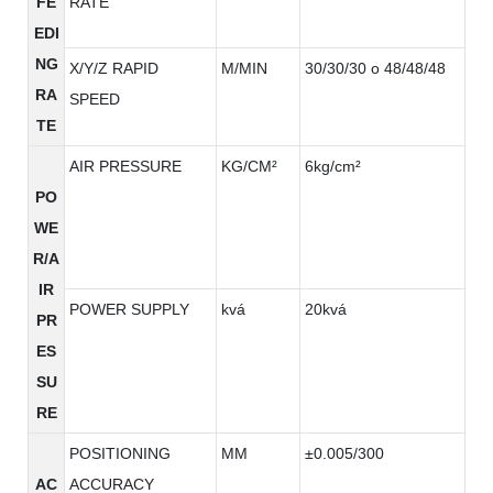
FE
RATE
EDI
NG
X/Y/Z RAPID
M/MIN
30/30/30 o 48/48/48
RA
SPEED
TE
AIR PRESSURE
KG/CM²
6kg/cm²
PO
WE
R/A
IR
POWER SUPPLY
kvá
20kvá
PR
ES
SU
RE
POSITIONING
MM
±0.005/300
AC
ACCURACY