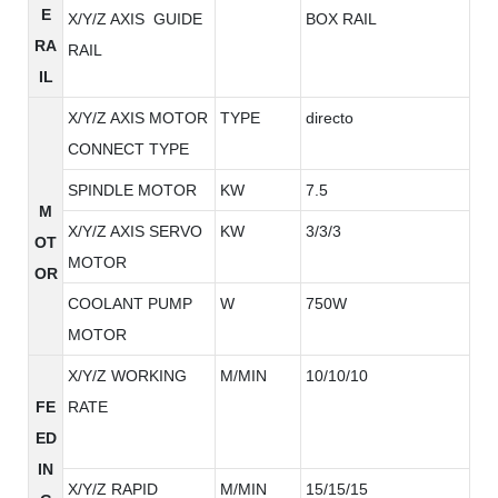
E
X/Y/Z AXIS GUIDE
BOX RAIL
RA
RAIL
IL
X/Y/Z AXIS MOTOR
TYPE
directo
CONNECT TYPE
SPINDLE MOTOR
KW
7.5
M
X/Y/Z AXIS SERVO
KW
3/3/3
OT
MOTOR
OR
COOLANT PUMP
W
750W
MOTOR
X/Y/Z WORKING
M/MIN
10/10/10
FE
RATE
ED
IN
X/Y/Z RAPID
M/MIN
15/15/15