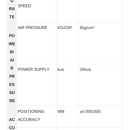
G
SPEED
RA
TE
AIR PRESSURE
KG/CM²
6kg/cm²
PO
WE
R/
AI
R
POWER SUPPLY
kvá
20kvá
PR
ES
SU
RE
POSITIONING
MM
±0.005/300
AC
ACCURACY
CU